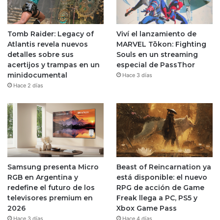
Tomb Raider: Legacy of
Viví el lanzamiento de
Atlantis revela nuevos
MARVEL Tōkon: Fighting
detalles sobre sus
Souls en un streaming
acertijos y trampas en un
especial de PassThor
minidocumental
Hace 3 días
Hace 2 días
Samsung presenta Micro
Beast of Reincarnation ya
RGB en Argentina y
está disponible: el nuevo
redefine el futuro de los
RPG de acción de Game
televisores premium en
Freak llega a PC, PS5 y
2026
Xbox Game Pass
Hace 3 días
Hace 4 días