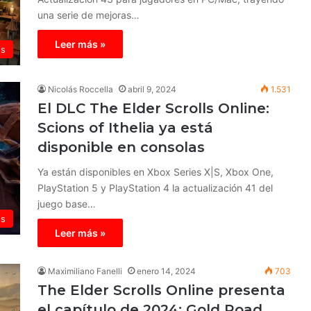
una serie de mejoras…
Leer más »
os
Nicolás Roccella
abril 9, 2024
1.531
El DLC The Elder Scrolls Online:
Scions of Ithelia ya está
disponible en consolas
Ya están disponibles en Xbox Series X|S, Xbox One,
PlayStation 5 y PlayStation 4 la actualización 41 del
juego base…
os
Leer más »
Maximiliano Fanelli
enero 14, 2024
703
The Elder Scrolls Online presenta
el capítulo de 2024: Gold Road