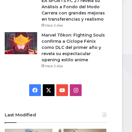
EA SPORTS FC 27 revela su
Análisis a Fondo del Modo
Carrera con grandes mejoras
en transferencias y realismo
Hace 3 días
Marvel Tōkon: Fighting Souls
confirma a Cíclope Fénix
como DLC del primer año y
revela su espectacular
opening estilo anime
Hace 3 días
Facebook
X
YouTube
Instagram
Last Modified