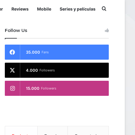
Buscar por
er
Reviews
Mobile
Series y películas
Follow Us
35.000
Fans
4.000
Followers
15.000
Followers