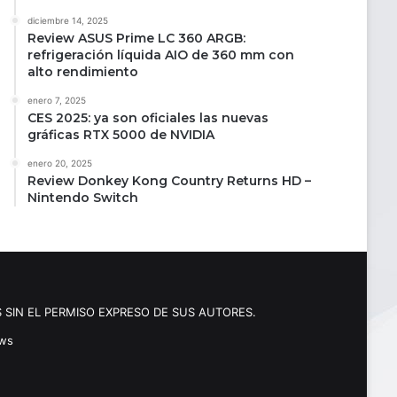
diciembre 14, 2025
Review ASUS Prime LC 360 ARGB:
refrigeración líquida AIO de 360 mm con
alto rendimiento
enero 7, 2025
CES 2025: ya son oficiales las nuevas
gráficas RTX 5000 de NVIDIA
enero 20, 2025
Review Donkey Kong Country Returns HD –
Nintendo Switch
 SIN EL PERMISO EXPRESO DE SUS AUTORES.
ews