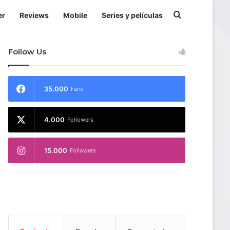
Buscar por
er
Reviews
Mobile
Series y películas
Follow Us
35.000
Fans
4.000
Followers
15.000
Followers