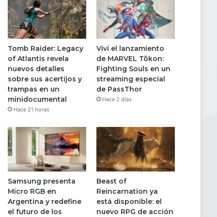
Tomb Raider: Legacy
Viví el lanzamiento
of Atlantis revela
de MARVEL Tōkon:
nuevos detalles
Fighting Souls en un
sobre sus acertijos y
streaming especial
trampas en un
de PassThor
minidocumental
Hace 2 días
Hace 21 horas
Samsung presenta
Beast of
Micro RGB en
Reincarnation ya
Argentina y redefine
está disponible: el
el futuro de los
nuevo RPG de acción