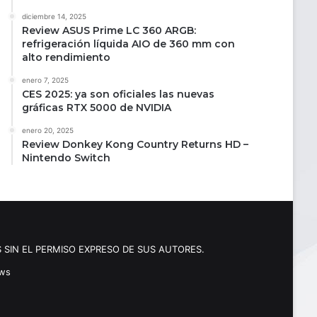
diciembre 14, 2025
Review ASUS Prime LC 360 ARGB:
refrigeración líquida AIO de 360 mm con
alto rendimiento
enero 7, 2025
CES 2025: ya son oficiales las nuevas
gráficas RTX 5000 de NVIDIA
enero 20, 2025
Review Donkey Kong Country Returns HD –
Nintendo Switch
 SIN EL PERMISO EXPRESO DE SUS AUTORES.
ews