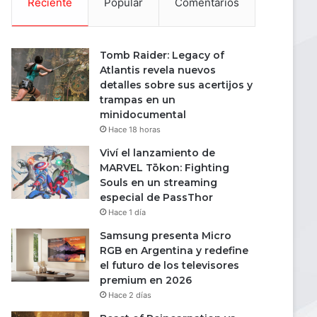
Reciente
Popular
Comentarios
Tomb Raider: Legacy of
Atlantis revela nuevos
detalles sobre sus acertijos y
trampas en un
minidocumental
Hace 18 horas
Viví el lanzamiento de
MARVEL Tōkon: Fighting
Souls en un streaming
especial de PassThor
Hace 1 día
Samsung presenta Micro
RGB en Argentina y redefine
el futuro de los televisores
premium en 2026
Hace 2 días