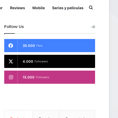
Buscar por
er
Reviews
Mobile
Series y películas
Follow Us
35.000
Fans
4.000
Followers
15.000
Followers