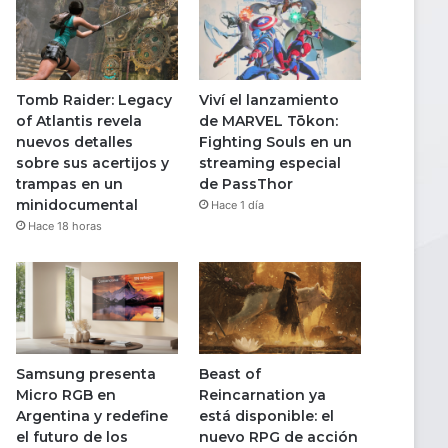
Tomb Raider: Legacy
Viví el lanzamiento
of Atlantis revela
de MARVEL Tōkon:
nuevos detalles
Fighting Souls en un
sobre sus acertijos y
streaming especial
trampas en un
de PassThor
minidocumental
Hace 1 día
Hace 18 horas
Samsung presenta
Beast of
Micro RGB en
Reincarnation ya
Argentina y redefine
está disponible: el
el futuro de los
nuevo RPG de acción