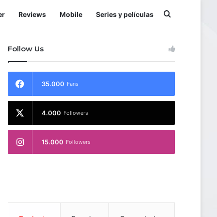
Buscar por
er
Reviews
Mobile
Series y películas
Follow Us
35.000
Fans
4.000
Followers
15.000
Followers