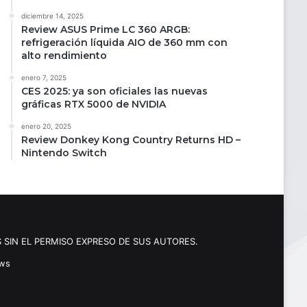
diciembre 14, 2025
Review ASUS Prime LC 360 ARGB:
refrigeración líquida AIO de 360 mm con
alto rendimiento
enero 7, 2025
CES 2025: ya son oficiales las nuevas
gráficas RTX 5000 de NVIDIA
enero 20, 2025
Review Donkey Kong Country Returns HD –
Nintendo Switch
 SIN EL PERMISO EXPRESO DE SUS AUTORES.
ews