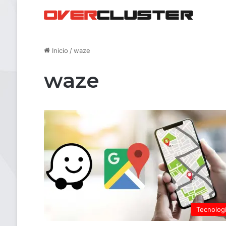
Inicio
/
waze
waze
Tecnolog