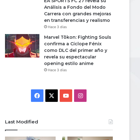
EA SPORTS FC 27 revela su
Análisis a Fondo del Modo
Carrera con grandes mejoras
en transferencias y realismo
Hace 3 días
Marvel Tōkon: Fighting Souls
confirma a Cíclope Fénix
como DLC del primer año y
revela su espectacular
opening estilo anime
Hace 3 días
Facebook
X
YouTube
Instagram
Last Modified