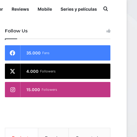
Buscar por
er
Reviews
Mobile
Series y películas
Follow Us
35.000
Fans
4.000
Followers
15.000
Followers