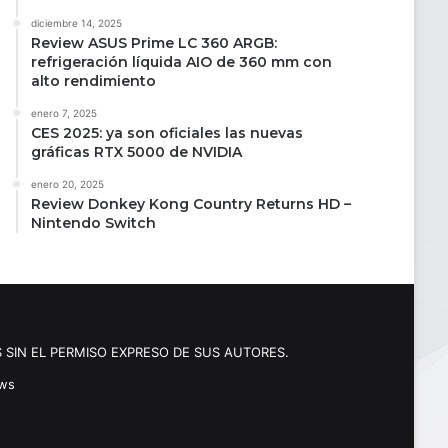
diciembre 14, 2025
Review ASUS Prime LC 360 ARGB:
refrigeración líquida AIO de 360 mm con
alto rendimiento
enero 7, 2025
CES 2025: ya son oficiales las nuevas
gráficas RTX 5000 de NVIDIA
enero 20, 2025
Review Donkey Kong Country Returns HD –
Nintendo Switch
 SIN EL PERMISO EXPRESO DE SUS AUTORES.
ews