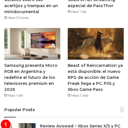
acertijos y trampas en un
especial de PassThor
minidocumental
Hace 1 día
Hace 13 horas
Samsung presenta Micro
Beast of Reincarnation ya
RGB en Argentina y
está disponible: el nuevo
redefine el futuro de los
RPG de acción de Game
televisores premium en
Freak llega a PC, PS5 y
2026
Xbox Game Pass
Hace 1 día
Hace 2 días
Popular Posts
Review Avowed – Xbox Series X/S y PC