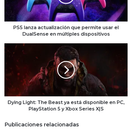
usar
el
DualSense
en
múltiples
PS5 lanza actualización que permite usar el
dispositivos
DualSense en múltiples dispositivos
Dying
Light:
The
Beast
ya
está
disponible
en
PC,
PlayStation
Dying Light: The Beast ya está disponible en PC,
5
PlayStation 5 y Xbox Series X|S
y
Xbox
Publicaciones relacionadas
Series