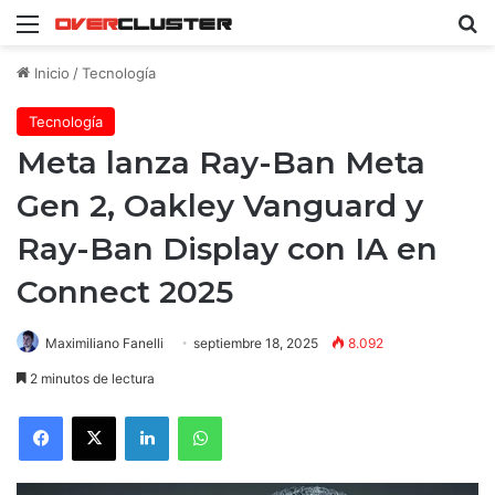
Menú
B
Inicio
/
Tecnología
Tecnología
Meta lanza Ray-Ban Meta
Gen 2, Oakley Vanguard y
Ray-Ban Display con IA en
Connect 2025
Maximiliano Fanelli
septiembre 18, 2025
8.092
2 minutos de lectura
Facebook
X
LinkedIn
WhatsApp