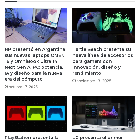
X|S
HP presentó en Argentina
Turtle Beach presenta su
sus nuevas laptops OMEN
nueva línea de accesorios
16 y OmniBook Ultra 14
para gamers con
Next Gen AI PC: potencia,
innovación, diseño y
IA y diseño para la nueva
rendimiento
era del cómputo
noviembre 13, 2025
octubre 17, 2025
PlayStation presenta la
LG presenta el primer