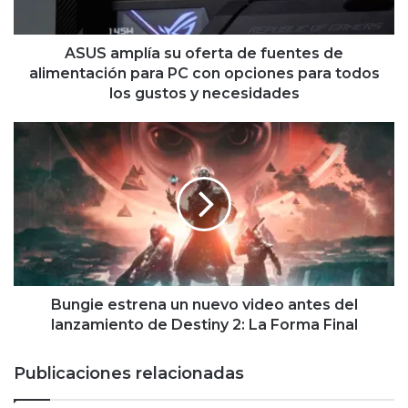
alimentación
para
PC
ASUS amplía su oferta de fuentes de
con
alimentación para PC con opciones para todos
opciones
los gustos y necesidades
para
todos
Bungie
los
estrena
gustos
un
y
nuevo
necesidades
video
antes
del
lanzamiento
de
Destiny
Bungie estrena un nuevo video antes del
2:
lanzamiento de Destiny 2: La Forma Final
La
Forma
Publicaciones relacionadas
Final