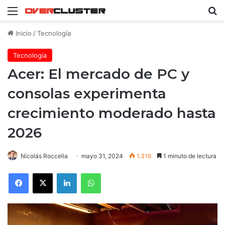
Menú
B
Inicio
/
Tecnología
Tecnología
Acer: El mercado de PC y
consolas experimenta
crecimiento moderado hasta
2026
Nicolás Roccella
mayo 31, 2024
1.316
1 minuto de lectura
Facebook
X
LinkedIn
WhatsApp