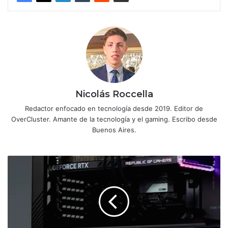
Nicolás Roccella
Redactor enfocado en tecnología desde 2019. Editor de
OverCluster. Amante de la tecnología y el gaming. Escribo desde
Buenos Aires.
ASUS
amplía
su
oferta
de
fuentes
de