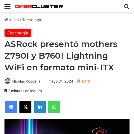
Menú
B
Inicio
/
Tecnología
Tecnología
ASRock presentó mothers
Z790I y B760I Lightning
WiFi en formato mini-ITX
Nicolás Roccella
mayo 31, 2024
1.016
2 minutos de lectura
Facebook
X
LinkedIn
WhatsApp