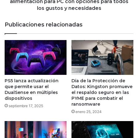
con
alimentación para PC con opciones para todos
opciones
los gustos y necesidades
para
todos
Publicaciones relacionadas
los
gustos
y
necesidades
PS5 lanza actualización
Día de la Protección de
que permite usar el
Datos: Kingston promueve
DualSense en múltiples
el respaldo seguro en las
dispositivos
PYME para combatir el
ransomware
septiembre 17, 2025
enero 25, 2024