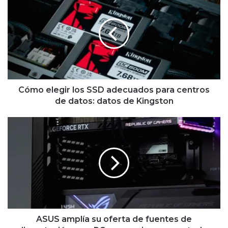
elegir
los
SSD
adecuados
para
centros
de
datos:
datos
Cómo elegir los SSD adecuados para centros
de
de datos: datos de Kingston
Kingston
ASUS
amplía
su
oferta
de
fuentes
de
alimentación
para
PC
ASUS amplía su oferta de fuentes de