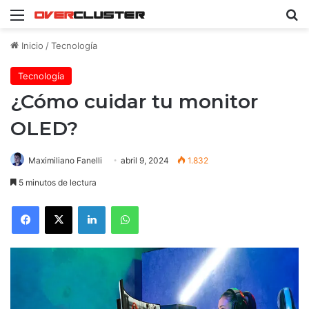
Menú
B
Inicio
/
Tecnología
Tecnología
¿Cómo cuidar tu monitor
OLED?
Maximiliano Fanelli
abril 9, 2024
1.832
5 minutos de lectura
Facebook
X
LinkedIn
WhatsApp