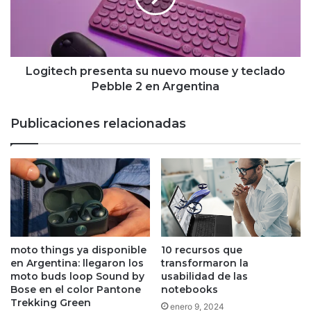
y
teclado
Pebble
2
en
Logitech presenta su nuevo mouse y teclado
Argentina
Pebble 2 en Argentina
Publicaciones relacionadas
moto things ya disponible
10 recursos que
en Argentina: llegaron los
transformaron la
moto buds loop Sound by
usabilidad de las
Bose en el color Pantone
notebooks
Trekking Green
enero 9, 2024