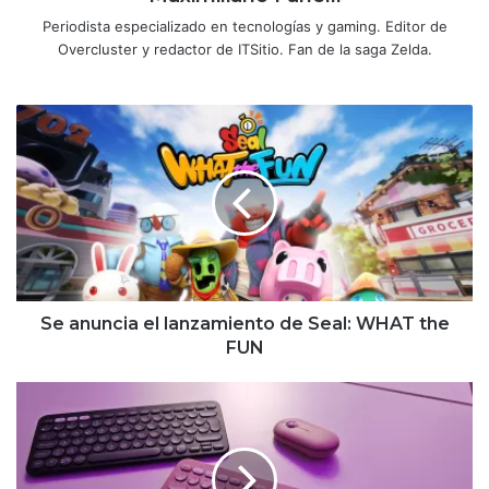
Periodista especializado en tecnologías y gaming. Editor de
Overcluster y redactor de ITSitio. Fan de la saga Zelda.
Se
anuncia
el
lanzamiento
de
Seal:
WHAT
the
FUN
Se anuncia el lanzamiento de Seal: WHAT the
FUN
Logitech
presenta
su
nuevo
mouse