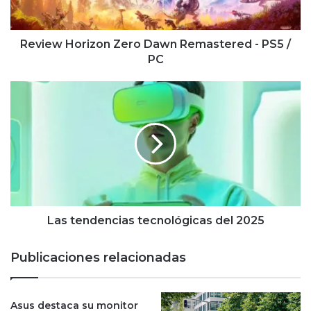
/
PC
Review Horizon Zero Dawn Remastered - PS5 /
PC
Las
tendencias
tecnológicas
del
2025
Las tendencias tecnológicas del 2025
Publicaciones relacionadas
Asus destaca su monitor