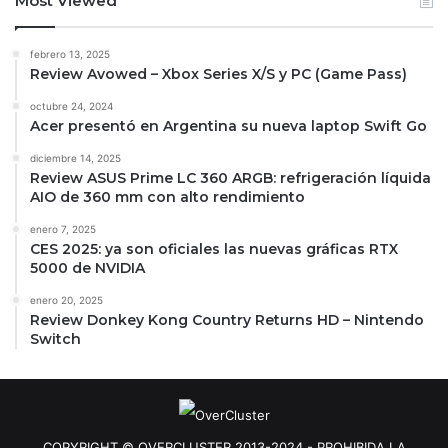
Most Viewed
febrero 13, 2025
Review Avowed – Xbox Series X/S y PC (Game Pass)
octubre 24, 2024
Acer presentó en Argentina su nueva laptop Swift Go
diciembre 14, 2025
Review ASUS Prime LC 360 ARGB: refrigeración líquida
AIO de 360 mm con alto rendimiento
enero 7, 2025
CES 2025: ya son oficiales las nuevas gráficas RTX
5000 de NVIDIA
enero 20, 2025
Review Donkey Kong Country Returns HD – Nintendo
Switch
COPYRIGHT © OVERCLUSTER 2013-2024 - PROHIBIDA LA