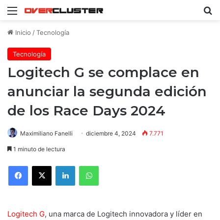
Menú
B
Inicio
/
Tecnología
Tecnología
Logitech G se complace en
anunciar la segunda edición
de los Race Days 2024
Maximiliano Fanelli
diciembre 4, 2024
7.771
1 minuto de lectura
Facebook
X
LinkedIn
WhatsApp
Logitech G
, una marca de Logitech innovadora y líder en