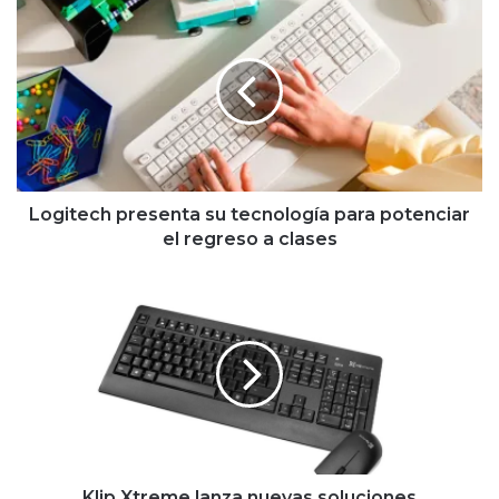
Logitech
presenta
su
tecnología
para
potenciar
el
regreso
a
clases
Logitech presenta su tecnología para potenciar
el regreso a clases
Klip
Xtreme
lanza
nuevas
soluciones
tecnológicas
para
el
regreso
a
Klip Xtreme lanza nuevas soluciones