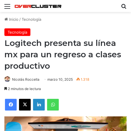
Menú
B
Inicio
/
Tecnología
Tecnología
Logitech presenta su línea
mx para un regreso a clases
productivo
Nicolás Roccella
marzo 10, 2025
1.318
2 minutos de lectura
Facebook
X
LinkedIn
WhatsApp