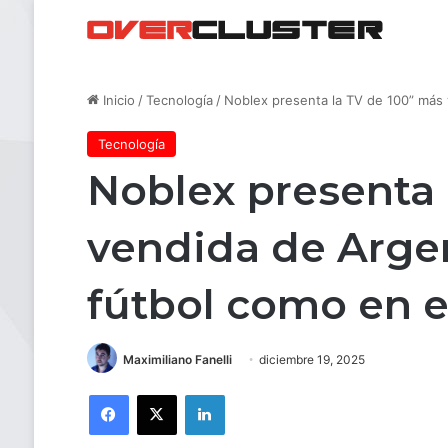
Inicio
/
Tecnología
/
Noblex presenta la TV de 100” más v
Tecnología
Noblex presenta 
vendida de Argent
fútbol como en e
Maximiliano Fanelli
diciembre 19, 2025
Facebook
X
LinkedIn