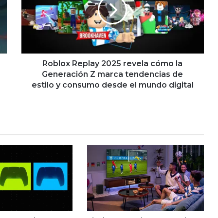
revela
cómo
la
Generación
Z
marca
tendencias
Roblox Replay 2025 revela cómo la
de
Generación Z marca tendencias de
estilo
estilo y consumo desde el mundo digital
y
consumo
desde
el
mundo
digital