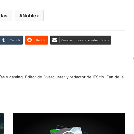
das
Noblex
Tumblr
Reddit
Compartir por correo electrónico
as y gaming. Editor de Overcluster y redactor de ITSitio. Fan de la
Roblox
Replay
2025