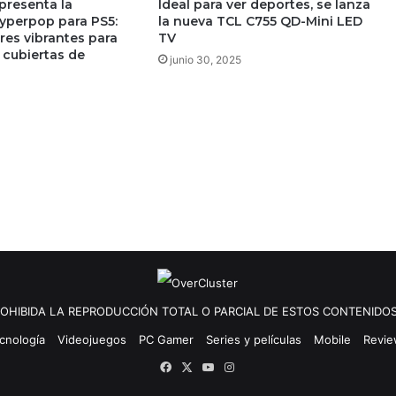
presenta la
Ideal para ver deportes, se lanza
yperpop para PS5:
la nueva TCL C755 QD-Mini LED
res vibrantes para
TV
 cubiertas de
junio 30, 2025
OHIBIDA LA REPRODUCCIÓN TOTAL O PARCIAL DE ESTOS CONTENIDOS
cnología
Videojuegos
PC Gamer
Series y películas
Mobile
Revi
Facebook
X
YouTube
Instagram