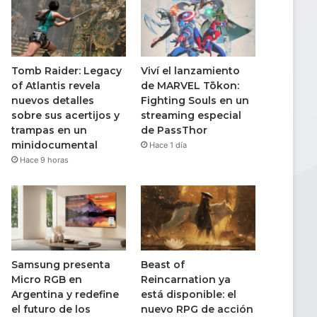
Tomb Raider: Legacy
Viví el lanzamiento
of Atlantis revela
de MARVEL Tōkon:
nuevos detalles
Fighting Souls en un
sobre sus acertijos y
streaming especial
trampas en un
de PassThor
minidocumental
Hace 1 día
Hace 9 horas
Samsung presenta
Beast of
Micro RGB en
Reincarnation ya
Argentina y redefine
está disponible: el
el futuro de los
nuevo RPG de acción