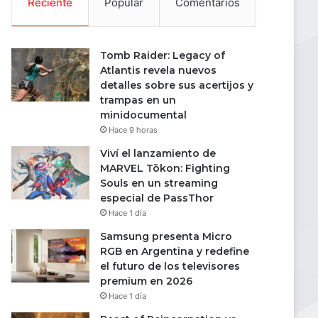
Reciente
Popular
Comentarios
Tomb Raider: Legacy of
Atlantis revela nuevos
detalles sobre sus acertijos y
trampas en un
minidocumental
Hace 9 horas
Viví el lanzamiento de
MARVEL Tōkon: Fighting
Souls en un streaming
especial de PassThor
Hace 1 día
Samsung presenta Micro
RGB en Argentina y redefine
el futuro de los televisores
premium en 2026
Hace 1 día