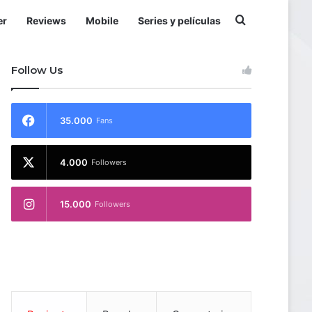
Buscar por
er
Reviews
Mobile
Series y películas
Follow Us
35.000
Fans
4.000
Followers
15.000
Followers