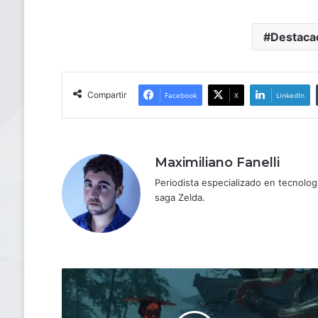
Destaca
Compartir
Facebook
X
LinkedIn
Maximiliano Fanelli
Periodista especializado en tecnologí
saga Zelda.
Ghost
of
Yōtei: