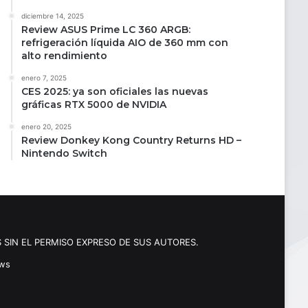
diciembre 14, 2025
Review ASUS Prime LC 360 ARGB:
refrigeración líquida AIO de 360 mm con
alto rendimiento
enero 7, 2025
CES 2025: ya son oficiales las nuevas
gráficas RTX 5000 de NVIDIA
enero 20, 2025
Review Donkey Kong Country Returns HD –
Nintendo Switch
 SIN EL PERMISO EXPRESO DE SUS AUTORES.
ews