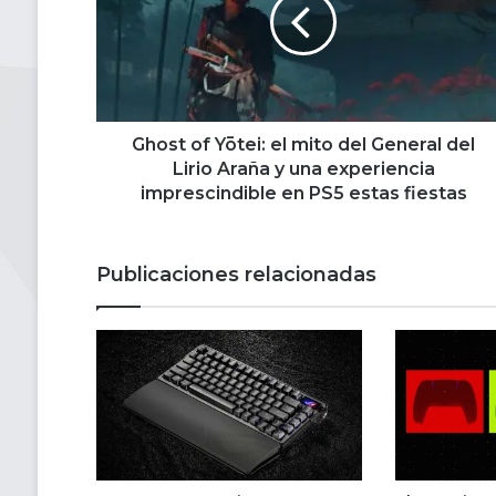
el
mito
del
General
del
Lirio
Araña
Ghost of Yōtei: el mito del General del
y
Lirio Araña y una experiencia
una
imprescindible en PS5 estas fiestas
experiencia
imprescindible
en
Publicaciones relacionadas
PS5
estas
fiestas