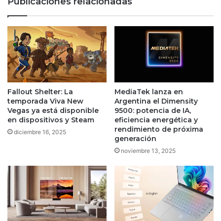
Publicaciones relacionadas
de
Rare
Fallout Shelter: La
MediaTek lanza en
temporada Viva New
Argentina el Dimensity
Vegas ya está disponible
9500: potencia de IA,
en dispositivos y Steam
eficiencia energética y
rendimiento de próxima
diciembre 16, 2025
generación
noviembre 13, 2025