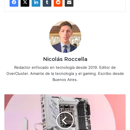
Nicolás Roccella
Redactor enfocado en tecnología desde 2019. Editor de
OverCluster. Amante de la tecnología y el gaming. Escribo desde
Buenos Aires.
ASUS
presenta
la
nueva
ROG
Strix