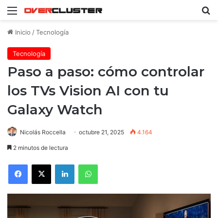
Menú
B
Inicio
/
Tecnología
Tecnología
Paso a paso: cómo controlar
los TVs Vision AI con tu
Galaxy Watch
Nicolás Roccella
octubre 21, 2025
4.164
2 minutos de lectura
Facebook
X
LinkedIn
WhatsApp