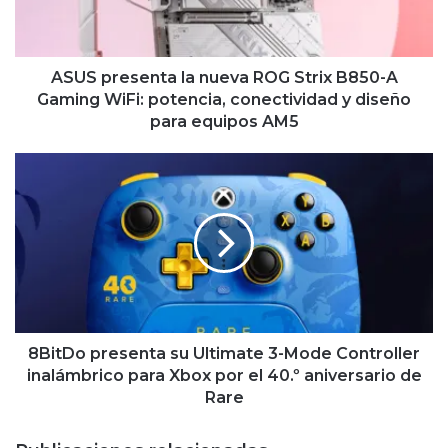
B850-
A
Gaming
WiFi:
ASUS presenta la nueva ROG Strix B850-A
potencia,
Gaming WiFi: potencia, conectividad y diseño
conectividad
para equipos AM5
y
diseño
8BitDo
para
presenta
equipos
su
AM5
Ultimate
3-
Mode
Controller
inalámbrico
para
Xbox
8BitDo presenta su Ultimate 3-Mode Controller
por
inalámbrico para Xbox por el 40.º aniversario de
el
Rare
40.º
aniversario