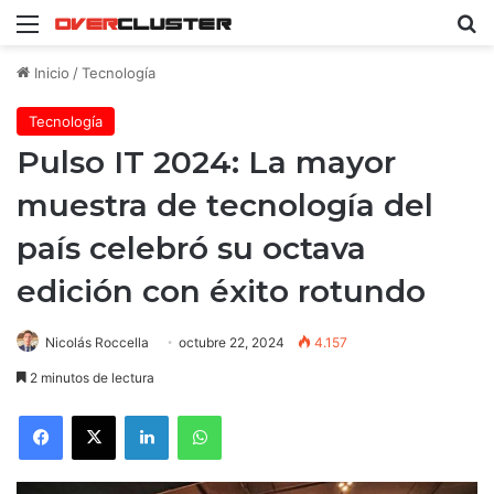
Menú
B
Inicio
/
Tecnología
Tecnología
Pulso IT 2024: La mayor
muestra de tecnología del
país celebró su octava
edición con éxito rotundo
Nicolás Roccella
octubre 22, 2024
4.157
2 minutos de lectura
Facebook
X
LinkedIn
WhatsApp