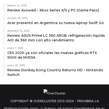
febrero 13, 2025
Review Avowed – Xbox Series X/S y PC (Game Pass)
octubre 24, 2024
Acer presentó en Argentina su nueva laptop Swift Go
diciembre 14, 2025
Review ASUS Prime LC 360 ARGB: refrigeración líquida
AIO de 360 mm con alto rendimiento
enero 7, 2025
CES 2025: ya son oficiales las nuevas gráficas RTX
5000 de NVIDIA
enero 20, 2025
Review Donkey Kong Country Returns HD – Nintendo
Switch
COPYRIGHT © OVERCLUSTER 2013-2024 - PROHIBIDA LA
REPRODUCCIÓN TOTAL O PARCIAL DE ESTOS CONTENIDOS SIN EL