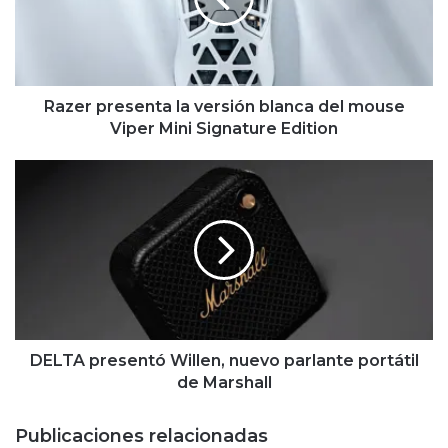
del
mouse
Viper
Mini
Signature
Razer presenta la versión blanca del mouse
Edition
Viper Mini Signature Edition
DELTA
presentó
Willen,
nuevo
parlante
portátil
de
Marshall
DELTA presentó Willen, nuevo parlante portátil
de Marshall
Publicaciones relacionadas