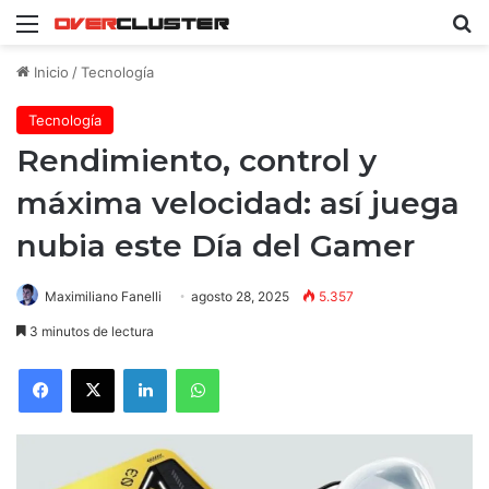
Menú
B
Inicio
/
Tecnología
Tecnología
Rendimiento, control y
máxima velocidad: así juega
nubia este Día del Gamer
Maximiliano Fanelli
agosto 28, 2025
5.357
3 minutos de lectura
Facebook
X
LinkedIn
WhatsApp