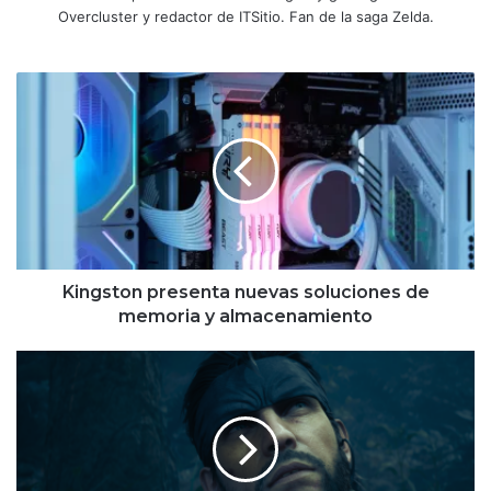
Overcluster y redactor de ITSitio. Fan de la saga Zelda.
Kingston
presenta
nuevas
soluciones
de
memoria
y
almacenamiento
Kingston presenta nuevas soluciones de
memoria y almacenamiento
Review
Metal
Gear
Solid
Δ:
Snake