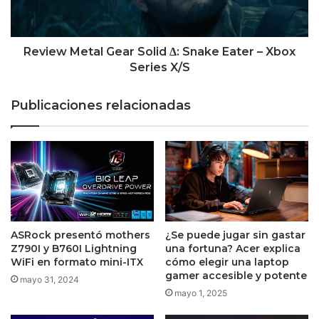
Eater
–
Xbox
Series
Review Metal Gear Solid Δ: Snake Eater – Xbox
X/S
Series X/S
Publicaciones relacionadas
ASRock presentó mothers
¿Se puede jugar sin gastar
Z790I y B760I Lightning
una fortuna? Acer explica
WiFi en formato mini-ITX
cómo elegir una laptop
gamer accesible y potente
mayo 31, 2024
mayo 1, 2025