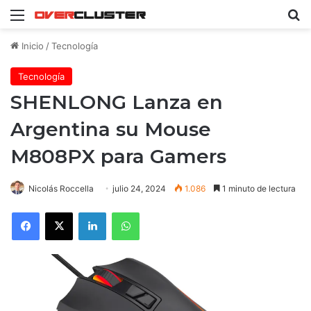
Menú
B
Inicio
/
Tecnología
Tecnología
SHENLONG Lanza en
Argentina su Mouse
M808PX para Gamers
Nicolás Roccella
julio 24, 2024
1.086
1 minuto de lectura
Facebook
X
LinkedIn
WhatsApp