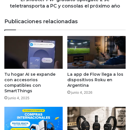
y
teletransporta a PC y consolas el próximo año
consolas
el
Publicaciones relacionadas
próximo
año
Tu hogar AI se expande
La app de Flow llega a los
con accesorios
dispositivos Roku en
compatibles con
Argentina
SmartThings
junio 4, 2026
junio 4, 2025