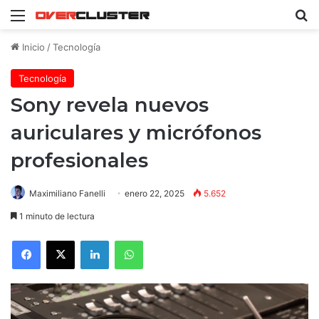
Menú
B
Inicio
/
Tecnología
Tecnología
Sony revela nuevos
auriculares y micrófonos
profesionales
Maximiliano Fanelli
enero 22, 2025
5.652
1 minuto de lectura
Facebook
X
LinkedIn
WhatsApp