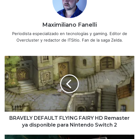
Maximiliano Fanelli
Periodista especializado en tecnologías y gaming. Editor de
Overcluster y redactor de ITSitio. Fan de la saga Zelda.
BRAVELY
DEFAULT
FLYING
FAIRY
HD
Remaster
ya
disponible
para
Nintendo
BRAVELY DEFAULT FLYING FAIRY HD Remaster
Switch
ya disponible para Nintendo Switch 2
2
Samsung