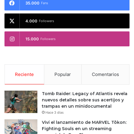
35.000
Fans
4.000
Followers
15.000
Followers
Reciente
Popular
Comentarios
Tomb Raider: Legacy of Atlantis revela
nuevos detalles sobre sus acertijos y
trampas en un minidocumental
Hace 3 días
Viví el lanzamiento de MARVEL Tōkon:
Fighting Souls en un streaming