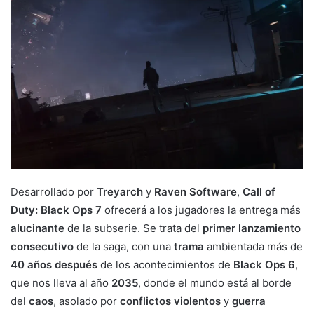
Desarrollado por
Treyarch
y
Raven Software
,
Call of
Duty: Black Ops 7
ofrecerá a los jugadores la entrega más
alucinante
de la subserie. Se trata del
primer lanzamiento
consecutivo
de la saga, con una
trama
ambientada más de
40 años después
de los acontecimientos de
Black Ops 6
,
que nos lleva al año
2035
, donde el mundo está al borde
del
caos
, asolado por
conflictos violentos
y
guerra