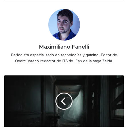
Maximiliano Fanelli
Periodista especializado en tecnologías y gaming. Editor de
Overcluster y redactor de ITSitio. Fan de la saga Zelda.
Capcom
sorprende
en
el
Summer
Game
Fest
2025
con