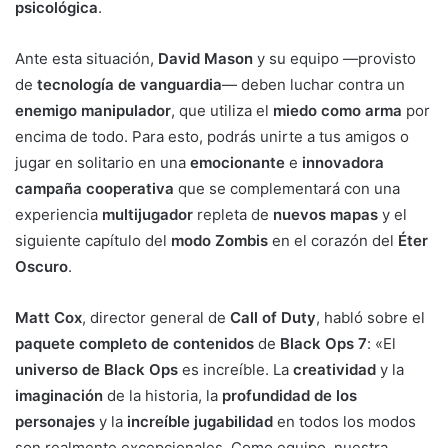
psicológica
.
Ante esta situación,
David Mason
y su equipo —provisto
de
tecnología de vanguardia
— deben luchar contra un
enemigo manipulador
, que utiliza el
miedo como arma
por
encima de todo. Para esto, podrás unirte a tus amigos o
jugar en solitario en una
emocionante
e
innovadora
campaña cooperativa
que se complementará con una
experiencia
multijugador
repleta de
nuevos mapas
y el
siguiente capítulo del
modo Zombis
en el corazón del
Éter
Oscuro
.
Matt Cox
, director general de
Call of Duty
, habló sobre el
paquete completo de contenidos
de
Black Ops 7
: «El
universo de Black Ops
es increíble. La
creatividad
y la
imaginación
de la historia, la
profundidad de los
personajes
y la
increíble jugabilidad
en todos los modos
son realmente excepcionales. Como equipo, nuestra