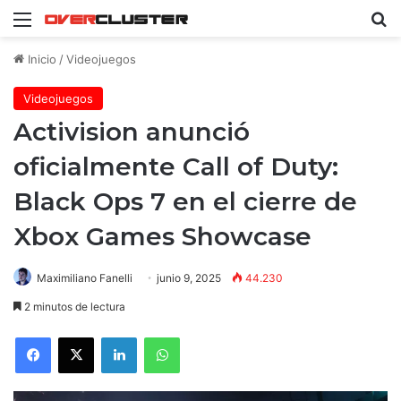
Menú
B
Inicio
/
Videojuegos
Videojuegos
Activision anunció
oficialmente Call of Duty:
Black Ops 7 en el cierre de
Xbox Games Showcase
Maximiliano Fanelli
junio 9, 2025
44.230
2 minutos de lectura
Facebook
X
LinkedIn
WhatsApp