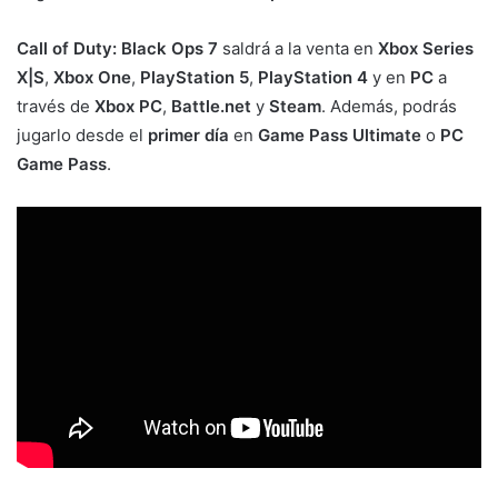
Call of Duty: Black Ops 7
saldrá a la venta en
Xbox Series
X|S
,
Xbox One
,
PlayStation 5
,
PlayStation 4
y en
PC
a
través de
Xbox PC
,
Battle.net
y
Steam
. Además, podrás
jugarlo desde el
primer día
en
Game Pass Ultimate
o
PC
Game Pass
.