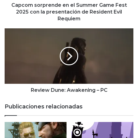
la
Capcom sorprende en el Summer Game Fest
presentación
2025 con la presentación de Resident Evil
de
Requiem
Resident
Evil
Review
Requiem
Dune:
Awakening
–
PC
Review Dune: Awakening – PC
Publicaciones relacionadas