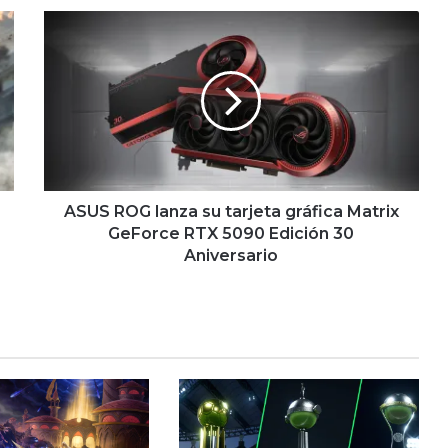
ASUS
ROG
lanza
su
tarjeta
gráfica
Matrix
GeForce
RTX
5090
ASUS ROG lanza su tarjeta gráfica Matrix
Edición
GeForce RTX 5090 Edición 30
30
Aniversario
Aniversario