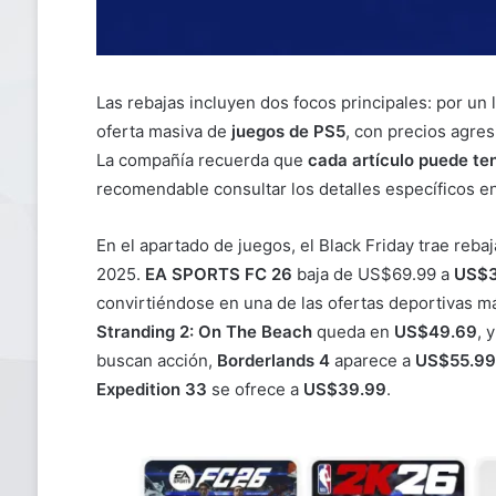
Las rebajas incluyen dos focos principales: por un
oferta masiva de
juegos de PS5
, con precios agres
La compañía recuerda que
cada artículo puede ten
recomendable consultar los detalles específicos en 
En el apartado de juegos, el Black Friday trae reb
2025.
EA SPORTS FC 26
baja de US$69.99 a
US$3
convirtiéndose en una de las ofertas deportivas má
Stranding 2: On The Beach
queda en
US$49.69
, 
buscan acción,
Borderlands 4
aparece a
US$55.99
Expedition 33
se ofrece a
US$39.99
.