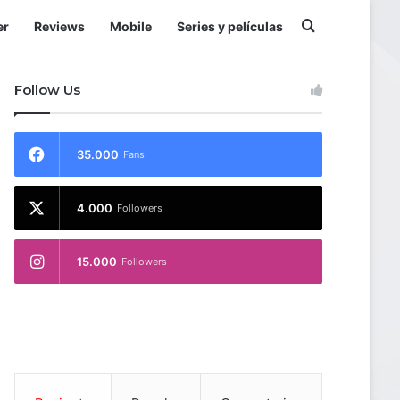
Buscar por
er
Reviews
Mobile
Series y películas
Follow Us
35.000
Fans
4.000
Followers
15.000
Followers