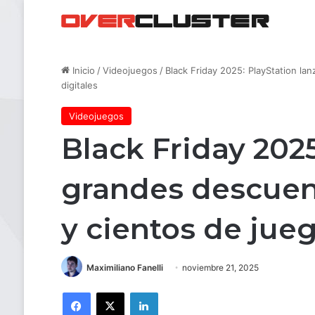
Inicio
/
Videojuegos
/
Black Friday 2025: PlayStation la
digitales
Videojuegos
Black Friday 2025
grandes descuen
y cientos de jueg
Maximiliano Fanelli
noviembre 21, 2025
Facebook
X
LinkedIn