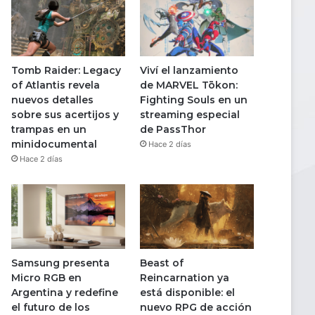
Tomb Raider: Legacy
Viví el lanzamiento
of Atlantis revela
de MARVEL Tōkon:
nuevos detalles
Fighting Souls en un
sobre sus acertijos y
streaming especial
trampas en un
de PassThor
minidocumental
Hace 2 días
Hace 2 días
Samsung presenta
Beast of
Micro RGB en
Reincarnation ya
Argentina y redefine
está disponible: el
el futuro de los
nuevo RPG de acción