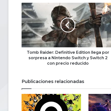
Tomb
Raider:
Definitive
Edition
llega
por
sorpresa
a
Nintendo
Switch
Tomb Raider: Definitive Edition llega por
y
sorpresa a Nintendo Switch y Switch 2
Switch
con precio reducido
2
con
precio
Publicaciones relacionadas
reducido