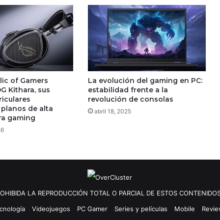
ic of Gamers
La evolución del gaming en PC:
G Kithara, sus
estabilidad frente a la
riculares
revolución de consolas
planos de alta
abril 18, 2025
ara gaming
26
OHIBIDA LA REPRODUCCIÓN TOTAL O PARCIAL DE ESTOS CONTENIDOS
cnología
Videojuegos
PC Gamer
Series y películas
Mobile
Revi