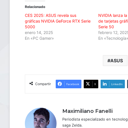
Relacionado
CES 2025: ASUS revela sus
NVIDIA lanza l
gráficas NVIDIA GeForce RTX Serie
de tarjetas grá
5000
Serie 50
enero 14, 2025
febrero 12, 202
En «PC Gamer»
En «Tecnología
ASUS
Compartir
Facebook
X
LinkedIn
Maximiliano Fanelli
Periodista especializado en tecnologí
saga Zelda.