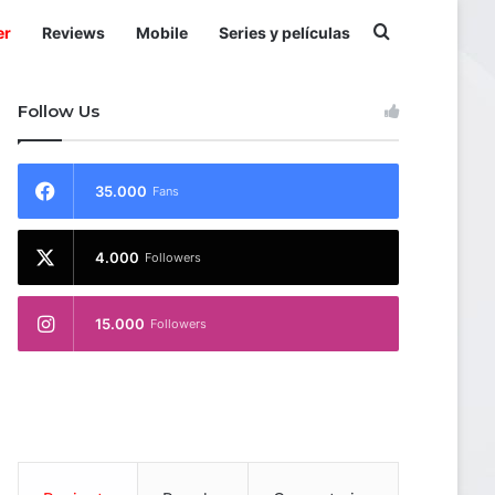
Buscar por
er
Reviews
Mobile
Series y películas
Follow Us
35.000
Fans
4.000
Followers
15.000
Followers