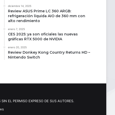
diciembre 14, 2025
Review ASUS Prime LC 360 ARGB:
refrigeración líquida AIO de 360 mm con
alto rendimiento
enero 7, 2025
CES 2025: ya son oficiales las nuevas
gráficas RTX 5000 de NVIDIA
enero 20, 2025
Review Donkey Kong Country Returns HD –
Nintendo Switch
 SIN EL PERMISO EXPRESO DE SUS AUTORES.
ews