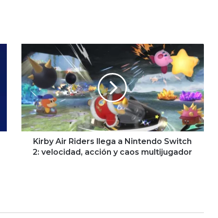
Kirby
Air
Riders
llega
a
Nintendo
Switch
2:
velocidad,
acción
Kirby Air Riders llega a Nintendo Switch
y
2: velocidad, acción y caos multijugador
caos
multijugador