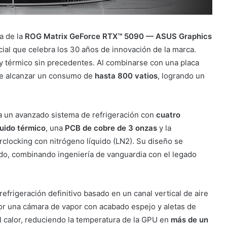
a de la
ROG Matrix GeForce RTX™ 5090 — ASUS Graphics
cial que celebra los 30 años de innovación de la marca.
 térmico sin precedentes. Al combinarse con una placa
de alcanzar un consumo de
hasta 800 vatios
, logrando un
 un avanzado sistema de refrigeración con
cuatro
quido térmico
, una
PCB de cobre de 3 onzas
y la
clocking con nitrógeno líquido (LN2). Su diseño se
o, combinando ingeniería de vanguardia con el legado
efrigeración definitivo basado en un canal vertical de aire
r una cámara de vapor con acabado espejo y aletas de
l calor, reduciendo la temperatura de la GPU en
más de un