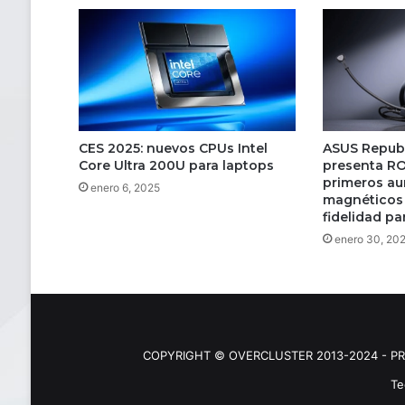
CES 2025: nuevos CPUs Intel
ASUS Republ
Core Ultra 200U para laptops
presenta RO
primeros au
enero 6, 2025
magnéticos 
fidelidad p
enero 30, 20
COPYRIGHT © OVERCLUSTER 2013-2024 - PR
Te