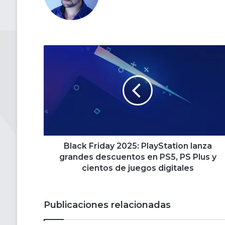
Black
Friday
2025:
PlayStation
lanza
grandes
descuentos
en
PS5,
PS
Black Friday 2025: PlayStation lanza
Plus
grandes descuentos en PS5, PS Plus y
y
cientos de juegos digitales
cientos
de
juegos
Publicaciones relacionadas
digitales