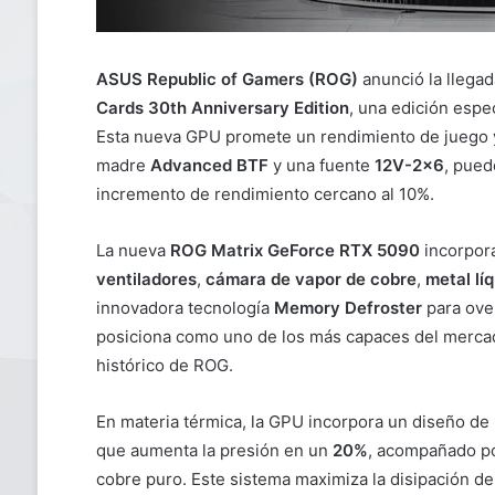
ASUS Republic of Gamers (ROG)
anunció la llegad
Cards 30th Anniversary Edition
, una edición espe
Esta nueva GPU promete un rendimiento de juego y
madre
Advanced BTF
y una fuente
12V-2×6
, pue
incremento de rendimiento cercano al 10%.
La nueva
ROG Matrix GeForce RTX 5090
incorpora
ventiladores
,
cámara de vapor de cobre
,
metal lí
innovadora tecnología
Memory Defroster
para over
posiciona como uno de los más capaces del mercad
histórico de ROG.
En materia térmica, la GPU incorpora un diseño de r
que aumenta la presión en un
20%
, acompañado po
cobre puro. Este sistema maximiza la disipación de