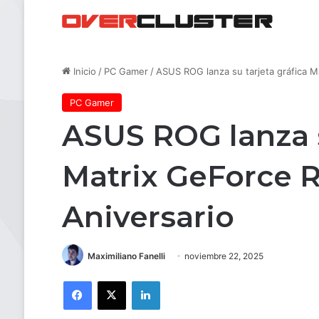
Inicio
/
PC Gamer
/
ASUS ROG lanza su tarjeta gráfica M
PC Gamer
ASUS ROG lanza s
Matrix GeForce 
Aniversario
Maximiliano Fanelli
noviembre 22, 2025
Facebook
X
LinkedIn