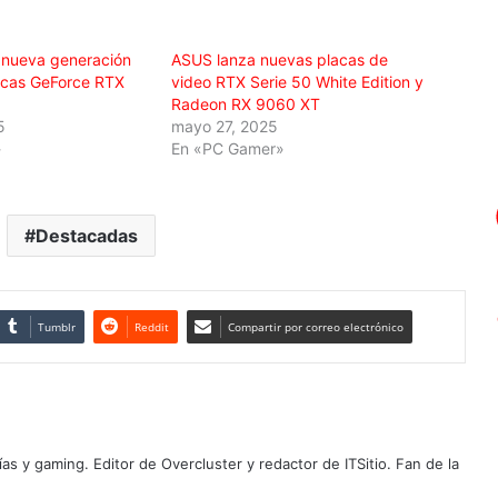
a nueva generación
ASUS lanza nuevas placas de
ficas GeForce RTX
video RTX Serie 50 White Edition y
Radeon RX 9060 XT
5
mayo 27, 2025
»
En «PC Gamer»
Destacadas
Tumblr
Reddit
Compartir por correo electrónico
as y gaming. Editor de Overcluster y redactor de ITSitio. Fan de la