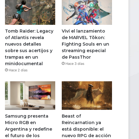
Tomb Raider: Legacy
Viví el lanzamiento
of Atlantis revela
de MARVEL Tōkon:
nuevos detalles
Fighting Souls en un
sobre sus acertijos y
streaming especial
trampas en un
de PassThor
minidocumental
Hace 3 días
Hace 2 días
Samsung presenta
Beast of
Micro RGB en
Reincarnation ya
Argentina y redefine
está disponible: el
el futuro de los
nuevo RPG de acción