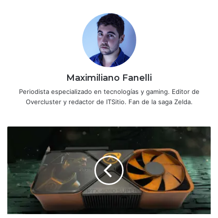
Maximiliano Fanelli
Periodista especializado en tecnologías y gaming. Editor de
Overcluster y redactor de ITSitio. Fan de la saga Zelda.
Celebración
del
20º
aniversario
de
Half-
Life
2
-