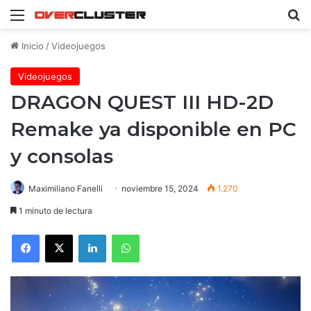
Menú
B
Inicio
/
Videojuegos
Videojuegos
DRAGON QUEST III HD-2D
Remake ya disponible en PC
y consolas
Maximiliano Fanelli
noviembre 15, 2024
1.270
1 minuto de lectura
Facebook
X
LinkedIn
WhatsApp