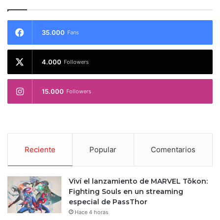
35.000
Fans
4.000
Followers
15.000
Followers
Reciente
Popular
Comentarios
Viví el lanzamiento de MARVEL Tōkon:
Fighting Souls en un streaming
especial de PassThor
Hace 4 horas