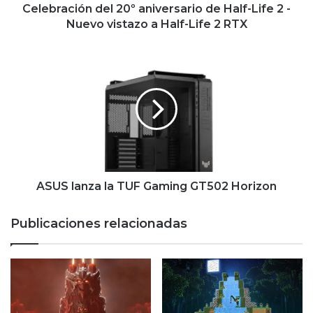
Nuevo
Celebración del 20º aniversario de Half-Life 2 -
vistazo
Nuevo vistazo a Half-Life 2 RTX
a
Half-
ASUS
Life
lanza
2
la
RTX
TUF
Gaming
GT502
Horizon
ASUS lanza la TUF Gaming GT502 Horizon
Publicaciones relacionadas