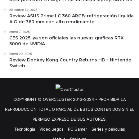
diciembre 14, 2025
Review ASUS Prime LC 360 ARGB: refrigeración líquida
AIO de 360 mm con alto rendimiento
enero 7, 2025
CES 2025: ya son oficiales las nuevas gráficas RTX
5000 de NVIDIA
enero 20, 2025
Review Donkey Kong Country Returns HD – Nintendo
Switch
COPYRIGHT © OVERCLUSTER 2013-2024 - PROHIBIDA LA
REPRODUCCIÓN TOTAL O PARCIAL DE ESTOS CONTENIDOS SIN EL
PERMISO EXPRESO DE SUS AUTORES.
Tecnología
Videojuegos
PC Gamer
Series y películas