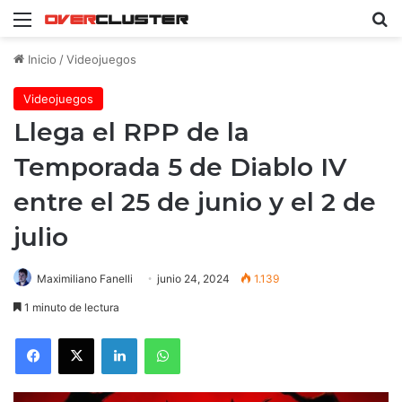
Menú
B
Inicio
/
Videojuegos
Videojuegos
Llega el RPP de la
Temporada 5 de Diablo IV
entre el 25 de junio y el 2 de
julio
Maximiliano Fanelli
junio 24, 2024
1.139
1 minuto de lectura
Facebook
X
LinkedIn
WhatsApp