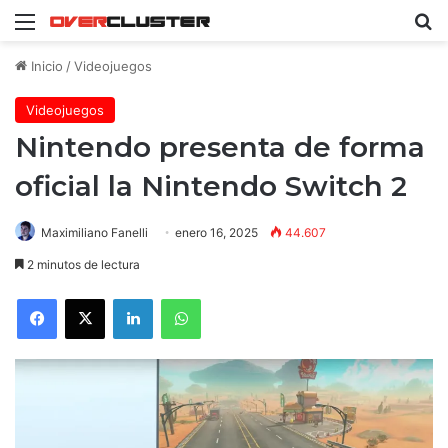
Menú
B
Inicio
/
Videojuegos
Videojuegos
Nintendo presenta de forma
oficial la Nintendo Switch 2
Maximiliano Fanelli
enero 16, 2025
44.607
2 minutos de lectura
Facebook
X
LinkedIn
WhatsApp