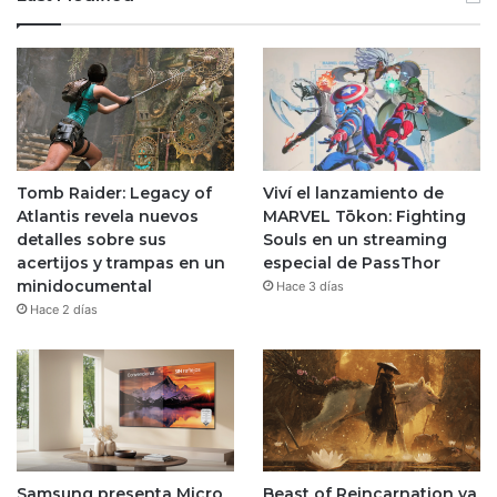
Tomb Raider: Legacy of
Viví el lanzamiento de
Atlantis revela nuevos
MARVEL Tōkon: Fighting
detalles sobre sus
Souls en un streaming
acertijos y trampas en un
especial de PassThor
minidocumental
Hace 3 días
Hace 2 días
Samsung presenta Micro
Beast of Reincarnation ya