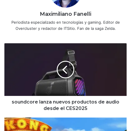
Maximiliano Fanelli
Periodista especializado en tecnologías y gaming. Editor de
Overcluster y redactor de ITSitio. Fan de la saga Zelda.
soundcore
lanza
nuevos
productos
de
audio
desde
el
CES2025
soundcore lanza nuevos productos de audio
desde el CES2025
Ya
disponible