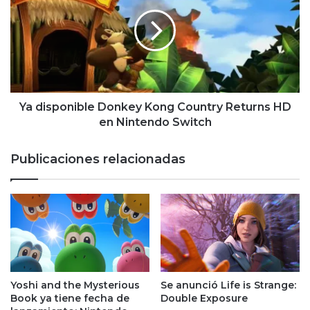
Donkey
Kong
Country
Returns
HD
en
Nintendo
Switch
Ya disponible Donkey Kong Country Returns HD
en Nintendo Switch
Publicaciones relacionadas
Yoshi and the Mysterious
Se anunció Life is Strange:
Book ya tiene fecha de
Double Exposure