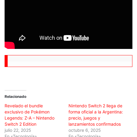
Relacionado
Revelado el bundle
Nintendo Switch 2 llega de
exclusivo de Pokémon
forma oficial a la Argentina:
Legends: Z-A – Nintendo
precio, juegos y
Switch 2 Edition
lanzamientos confirmados
julio 22, 2025
octubre 6, 2025
En «Tecnología»
En «Tecnología»