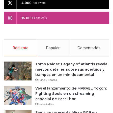
4.000
Followers
15.000
Followers
Reciente
Popular
Comentarios
Tomb Raider: Legacy of Atlantis revela
nuevos detalles sobre sus acertijos y
trampas en un minidocumental
Hace 21 horas
Viví el lanzamiento de MARVEL Tōkon:
Fighting Souls en un streaming
especial de PassThor
Hace 2 días
Samsung presenta Micro RGB en