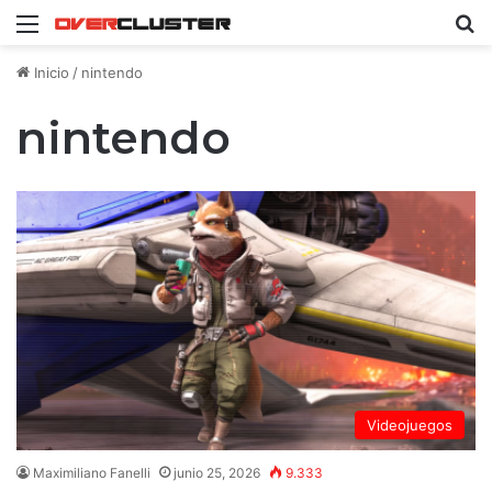
Menú
B
Inicio
/
nintendo
nintendo
Videojuegos
Maximiliano Fanelli
junio 25, 2026
9.333