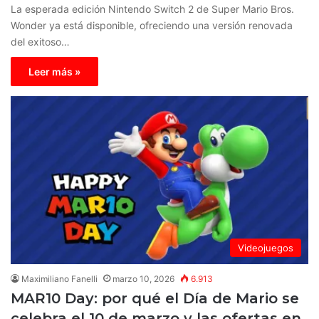
La esperada edición Nintendo Switch 2 de Super Mario Bros.
Wonder ya está disponible, ofreciendo una versión renovada
del exitoso…
Leer más »
Videojuegos
Maximiliano Fanelli
marzo 10, 2026
6.913
MAR10 Day: por qué el Día de Mario se
celebra el 10 de marzo y las ofertas en