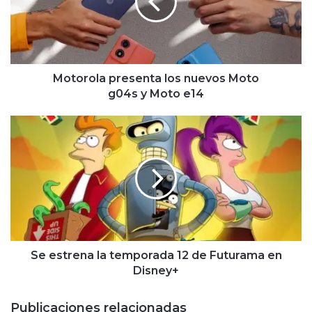
Moto
g04s y Moto
e14
Motorola presenta los nuevos Moto
g04s y Moto e14
Se
estrena
la
temporada
12
de
Futurama
en
Disney+
Se estrena la temporada 12 de Futurama en
Disney+
Publicaciones relacionadas