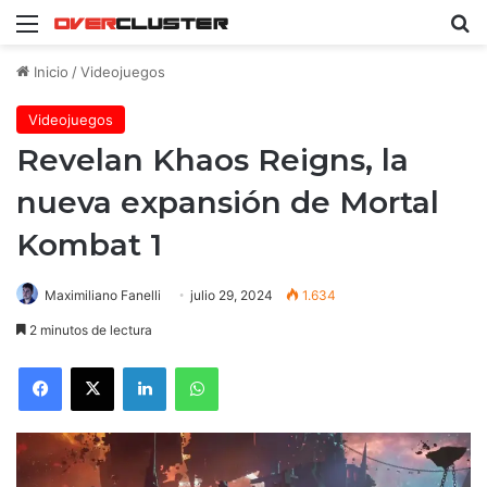
Menú
B
Inicio
/
Videojuegos
Videojuegos
Revelan Khaos Reigns, la
nueva expansión de Mortal
Kombat 1
Maximiliano Fanelli
julio 29, 2024
1.634
2 minutos de lectura
Facebook
X
LinkedIn
WhatsApp