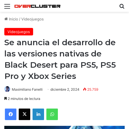
Menú
B
Inicio
/
Videojuegos
Videojuegos
Se anuncia el desarrollo de
las versiones nativas de
Black Desert para PS5, PS5
Pro y Xbox Series
Maximiliano Fanelli
diciembre 2, 2024
25.759
2 minutos de lectura
Facebook
X
LinkedIn
WhatsApp