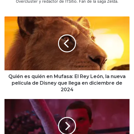
Overcluster y redactor de ITSitio. Fan de la saga Zelda.
Quién
es
quién
en
Mufasa:
El
Rey
León,
la
nueva
Quién es quién en Mufasa: El Rey León, la nueva
película
película de Disney que llega en diciembre de
de
2024
Disney
que
Stranger
llega
Things
en
5
diciembre
llega
de
a
2024
Netflix