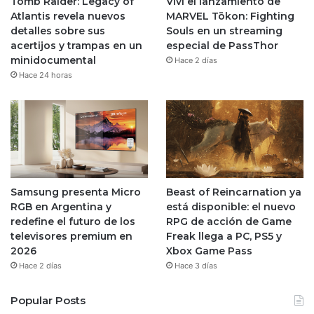
Tomb Raider: Legacy of
Viví el lanzamiento de
Atlantis revela nuevos
MARVEL Tōkon: Fighting
detalles sobre sus
Souls en un streaming
acertijos y trampas en un
especial de PassThor
minidocumental
Hace 2 días
Hace 24 horas
Samsung presenta Micro
Beast of Reincarnation ya
RGB en Argentina y
está disponible: el nuevo
redefine el futuro de los
RPG de acción de Game
televisores premium en
Freak llega a PC, PS5 y
2026
Xbox Game Pass
Hace 2 días
Hace 3 días
Popular Posts