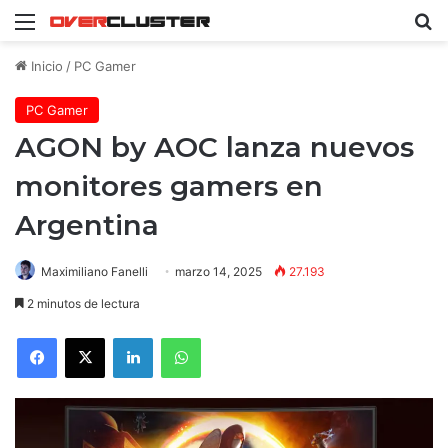
Menú
B
Inicio
/
PC Gamer
PC Gamer
AGON by AOC lanza nuevos
monitores gamers en
Argentina
Maximiliano Fanelli
marzo 14, 2025
27.193
2 minutos de lectura
Facebook
X
LinkedIn
WhatsApp