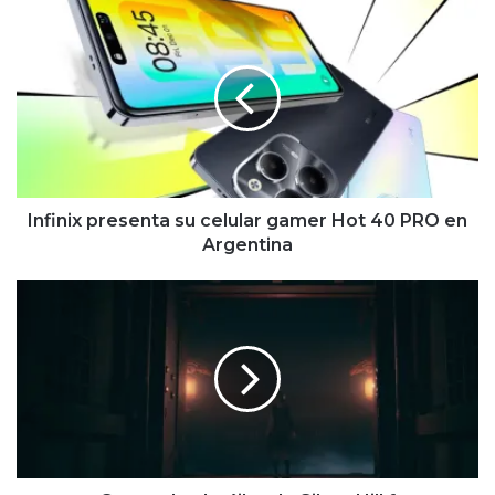
Infinix presenta
su
celular
gamer
Hot
40 PRO
en
Argentina
Infinix presenta su celular gamer Hot 40 PRO en
Argentina
Se
revela
el
tráiler
de
Silent
Hill
f