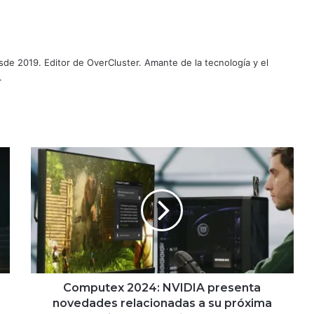
de 2019. Editor de OverCluster. Amante de la tecnología y el
.
Computex
2024:
NVIDIA
presenta
novedades
relacionadas
a
su
próxima
arquitectura
Computex 2024: NVIDIA presenta
gráfica
novedades relacionadas a su próxima