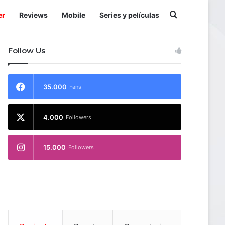
Buscar por
er
Reviews
Mobile
Series y películas
Follow Us
35.000
Fans
4.000
Followers
15.000
Followers