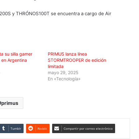
OS200S y THRÓNOS100T se encuentra a cargo de Air
a su silla gamer
PRIMUS lanza línea
n Argentina
STORMTROOPER de edición
limitada
»
mayo 29, 2025
En «Tecnología»
primus
Tumblr
Reddit
Compartir por correo electrónico