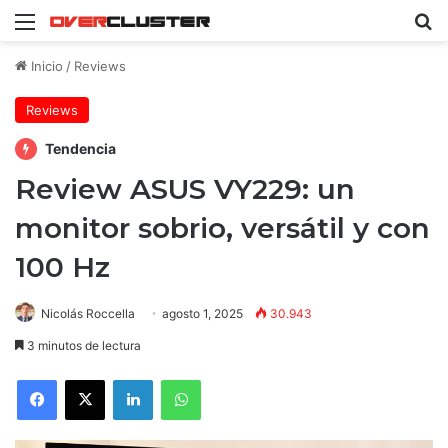
Menú
B
Inicio
/
Reviews
Reviews
Tendencia
Review ASUS VY229: un
monitor sobrio, versátil y con
100 Hz
Nicolás Roccella
agosto 1, 2025
30.943
3 minutos de lectura
Facebook
X
LinkedIn
WhatsApp