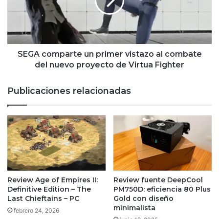
vistazo
al
combate
del
nuevo
proyecto
SEGA comparte un primer vistazo al combate
de
del nuevo proyecto de Virtua Fighter
Virtua
Fighter
Publicaciones relacionadas
Review Age of Empires II:
Review fuente DeepCool
Definitive Edition – The
PM750D: eficiencia 80 Plus
Last Chieftains – PC
Gold con diseño
minimalista
febrero 24, 2026