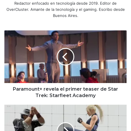
Redactor enfocado en tecnología desde 2019. Editor de
OverCluster. Amante de la tecnología y el gaming. Escribo desde
Buenos Aires.
Paramount+
revela
el
primer
teaser
de
Star
Trek:
Starfleet
Academy
Paramount+ revela el primer teaser de Star
Trek: Starfleet Academy
SEGA
comparte
un
primer