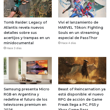
Tomb Raider: Legacy of
Viví el lanzamiento de
Atlantis revela nuevos
MARVEL Tōkon: Fighting
detalles sobre sus
Souls en un streaming
acertijos y trampas en un
especial de PassThor
minidocumental
Hace 4 días
Hace 3 días
Samsung presenta Micro
Beast of Reincarnation ya
RGB en Argentina y
está disponible: el nuevo
redefine el futuro de los
RPG de acción de Game
televisores premium en
Freak llega a PC, PS5 y
2026
Xbox Game Pass