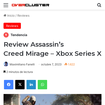
Menú
B
Inicio
/
Reviews
Reviews
Tendencia
Review Assassin’s
Creed Mirage – Xbox Series X
Maximiliano Fanelli
octubre 7, 2023
1.622
2 minutos de lectura
Facebook
X
LinkedIn
WhatsApp