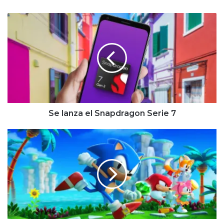
Se
lanza
el
Snapdragon
Serie
7
Se lanza el Snapdragon Serie 7
Review
Sonic
Superstars
-
Nintendo
Switch