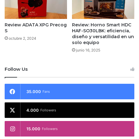
Review ADATA XPG Precog
Review: Horno Smart HDC
S
HAF-SO30LBK: eficiencia,
diseño y versatilidad en un
octubre 2, 2024
solo equipo
junio 16, 2025
Follow Us
35.000
Fans
4.000
Followers
15.000
Followers