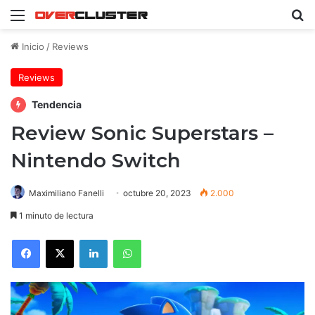
Menú
B
Inicio
/
Reviews
Reviews
Tendencia
Review Sonic Superstars –
Nintendo Switch
Maximiliano Fanelli
octubre 20, 2023
2.000
1 minuto de lectura
Facebook
X
LinkedIn
WhatsApp