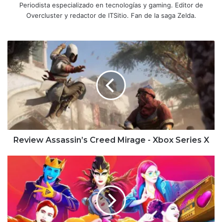
Periodista especializado en tecnologías y gaming. Editor de
Overcluster y redactor de ITSitio. Fan de la saga Zelda.
Review
Assassin’s
Creed Mirage
-
Xbox
Series
X
Review Assassin’s Creed Mirage - Xbox Series X
Review
Just
Dance
2024
-
Nintendo