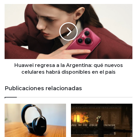
Dragon
Huawei
y
regresa
Yakuza
a
la
Argentina:
qué
nuevos
celulares
habrá
disponibles
Huawei regresa a la Argentina: qué nuevos
en
celulares habrá disponibles en el país
el
país
Publicaciones relacionadas