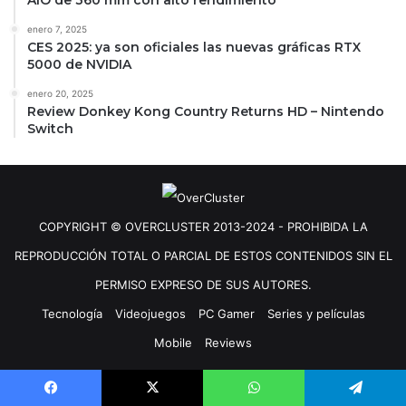
enero 7, 2025
CES 2025: ya son oficiales las nuevas gráficas RTX
5000 de NVIDIA
enero 20, 2025
Review Donkey Kong Country Returns HD – Nintendo
Switch
COPYRIGHT © OVERCLUSTER 2013-2024 - PROHIBIDA LA
REPRODUCCIÓN TOTAL O PARCIAL DE ESTOS CONTENIDOS SIN EL
PERMISO EXPRESO DE SUS AUTORES.
Tecnología
Videojuegos
PC Gamer
Series y películas
Mobile
Reviews
Facebook
X
YouTube
Instagram
Facebook
X
WhatsApp
Telegram