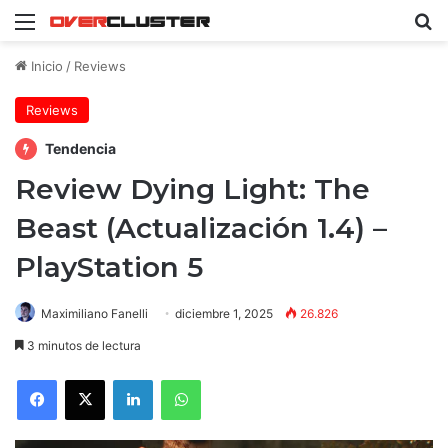
Menú
B
Inicio
/
Reviews
Reviews
Tendencia
Review Dying Light: The
Beast (Actualización 1.4) –
PlayStation 5
Maximiliano Fanelli
diciembre 1, 2025
26.826
3 minutos de lectura
Facebook
X
LinkedIn
WhatsApp