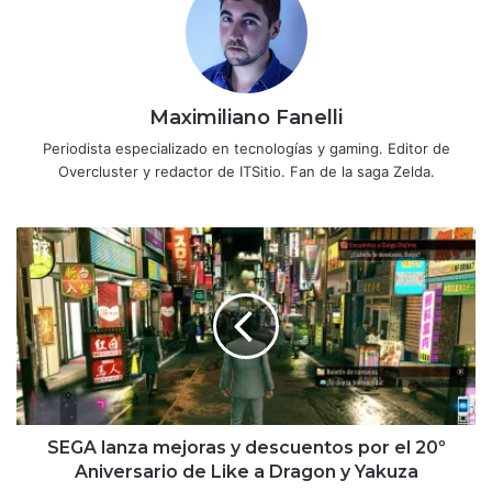
Maximiliano Fanelli
Periodista especializado en tecnologías y gaming. Editor de
Overcluster y redactor de ITSitio. Fan de la saga Zelda.
SEGA
lanza
mejoras
y
descuentos
por
el
20º
Aniversario
de
SEGA lanza mejoras y descuentos por el 20º
Like
Aniversario de Like a Dragon y Yakuza
a