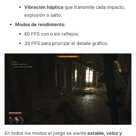
Vibración háptica
que transmite cada impacto,
explosión o salto.
Modos de rendimiento
:
60 FPS con o sin reflejos.
30 FPS para priorizar el detalle gráfico.
En todos los modos el juego se siente
estable, veloz y