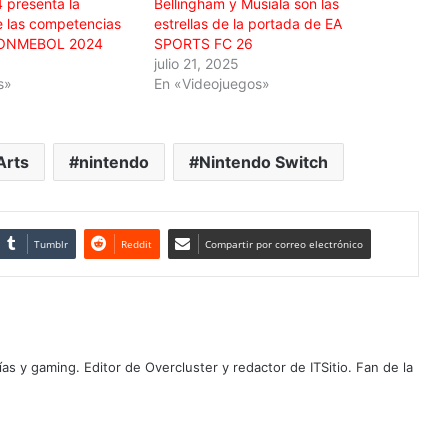
 presenta la
Bellingham y Musiala son las
e las competencias
estrellas de la portada de EA
CONMEBOL 2024
SPORTS FC 26
julio 21, 2025
s»
En «Videojuegos»
Arts
nintendo
Nintendo Switch
Tumblr
Reddit
Compartir por correo electrónico
as y gaming. Editor de Overcluster y redactor de ITSitio. Fan de la