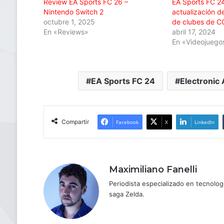
Review EA Sports FC 26 –
EA Sports FC 24
Nintendo Switch 2
actualización d
octubre 1, 2025
de clubes de 
En «Reviews»
abril 17, 2024
En «Videojuego
EA Sports FC 24
Electronic 
Compartir
Facebook
X
LinkedIn
Maximiliano Fanelli
Periodista especializado en tecnologí
saga Zelda.