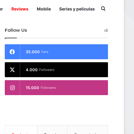
Buscar por
er
Reviews
Mobile
Series y películas
Follow Us
35.000
Fans
4.000
Followers
15.000
Followers