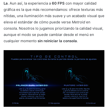
La
. Aun así, la experiencia a
60 FPS
con mayor calidad
gráfica es la que más recomendamos: ofrece texturas más
nítidas, una iluminación más suave y un acabado visual que
eleva el estándar de cómo puede verse
Metroid
en
consola. Nosotros lo jugamos priorizando la calidad visual,
aunque el modo se puede cambiar desde el menú en
cualquier momento
sin reiniciar la consola
.