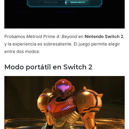
Probamos
Metroid Prime 4: Beyond
en
Nintendo Switch 2
,
y la experiencia es sobresaliente. El juego permite elegir
entre dos modos:
Modo portátil en Switch 2