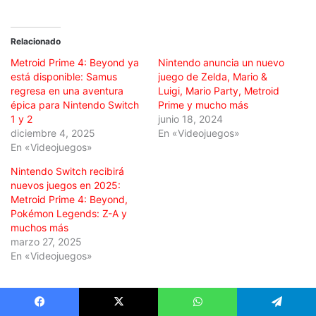
Relacionado
Metroid Prime 4: Beyond ya
Nintendo anuncia un nuevo
está disponible: Samus
juego de Zelda, Mario &
regresa en una aventura
Luigi, Mario Party, Metroid
épica para Nintendo Switch
Prime y mucho más
1 y 2
junio 18, 2024
diciembre 4, 2025
En «Videojuegos»
En «Videojuegos»
Nintendo Switch recibirá
nuevos juegos en 2025:
Metroid Prime 4: Beyond,
Pokémon Legends: Z-A y
muchos más
marzo 27, 2025
En «Videojuegos»
Metroid Prime 4: Beyond
nintendo
Facebook
X
WhatsApp
Telegram