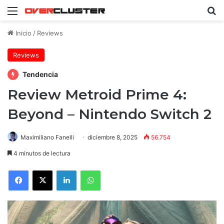
Menú
B
Inicio
/
Reviews
Reviews
Tendencia
Review Metroid Prime 4:
Beyond – Nintendo Switch 2
Maximiliano Fanelli
diciembre 8, 2025
56.754
4 minutos de lectura
Facebook
X
LinkedIn
WhatsApp