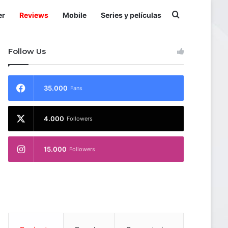
Buscar por
er
Reviews
Mobile
Series y películas
Follow Us
35.000
Fans
4.000
Followers
15.000
Followers