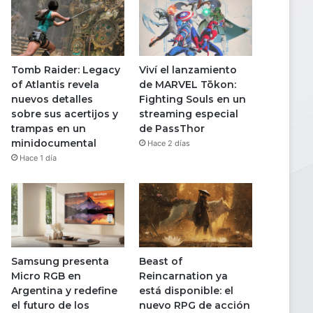
Tomb Raider: Legacy
Viví el lanzamiento
of Atlantis revela
de MARVEL Tōkon:
nuevos detalles
Fighting Souls en un
sobre sus acertijos y
streaming especial
trampas en un
de PassThor
minidocumental
Hace 2 días
Hace 1 día
Samsung presenta
Beast of
Micro RGB en
Reincarnation ya
Argentina y redefine
está disponible: el
el futuro de los
nuevo RPG de acción