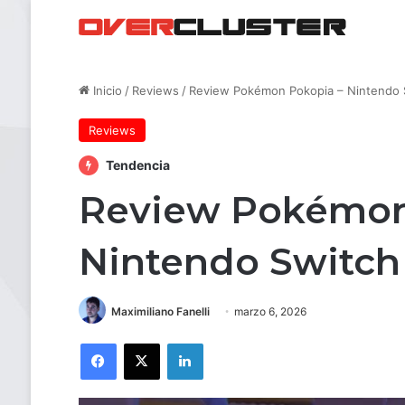
Inicio
/
Reviews
/
Review Pokémon Pokopia – Nintendo 
Reviews
Tendencia
Review Pokémon
Nintendo Switch
Maximiliano Fanelli
marzo 6, 2026
Facebook
X
LinkedIn