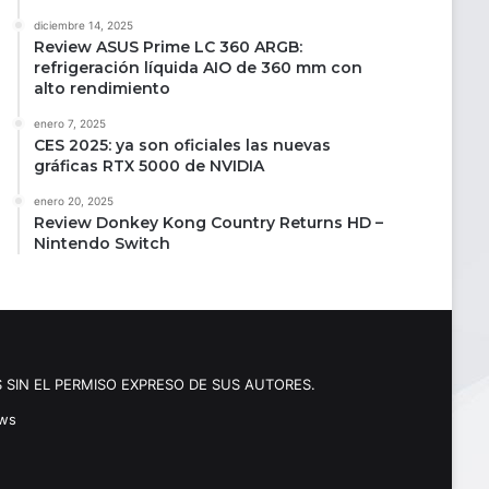
diciembre 14, 2025
Review ASUS Prime LC 360 ARGB:
refrigeración líquida AIO de 360 mm con
alto rendimiento
enero 7, 2025
CES 2025: ya son oficiales las nuevas
gráficas RTX 5000 de NVIDIA
enero 20, 2025
Review Donkey Kong Country Returns HD –
Nintendo Switch
 SIN EL PERMISO EXPRESO DE SUS AUTORES.
ews