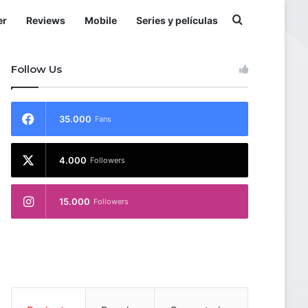
Buscar por
er
Reviews
Mobile
Series y películas
Follow Us
35.000
Fans
4.000
Followers
15.000
Followers