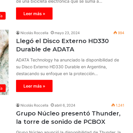
de una bicicleta electrónica que se suma a…
Leer más »
ía
Nicolás Roccella
mayo 23, 2024
994
Llegó el Disco Externo HD330
Durable de ADATA
ADATA Technology ha anunciado la disponibilidad de
su Disco Externo HD330 Durable en Argentina,
destacando su enfoque en la protección…
Leer más »
ía
Nicolás Roccella
abril 6, 2024
1.241
Grupo Núcleo presentó Thunder,
la torre de sonido de PCBOX
Grupo Núcleo anunció la disponibilidad de Thunder, la