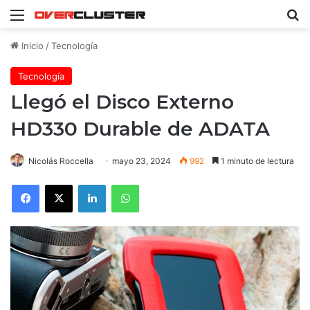
Menú
B
Inicio
/
Tecnología
Tecnología
Llegó el Disco Externo
HD330 Durable de ADATA
Nicolás Roccella
mayo 23, 2024
992
1 minuto de lectura
Facebook
X
LinkedIn
WhatsApp