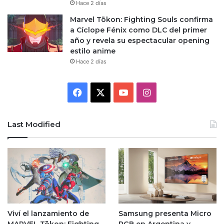
Hace 2 días
Marvel Tōkon: Fighting Souls confirma
a Cíclope Fénix como DLC del primer
año y revela su espectacular opening
estilo anime
Hace 2 días
Facebook
X
YouTube
Instagram
Last Modified
Viví el lanzamiento de
Samsung presenta Micro
MARVEL Tōkon: Fighting
RGB en Argentina y