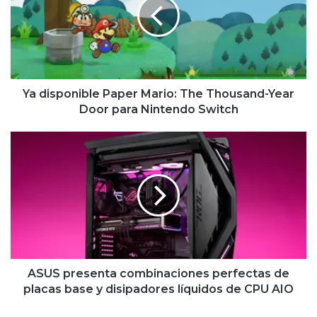
Mario:
The
Thousand-
Year
Door
para
Nintendo
Ya disponible Paper Mario: The Thousand-Year
Switch
Door para Nintendo Switch
ASUS
presenta
combinaciones
perfectas
de
placas
base
y
disipadores
líquidos
ASUS presenta combinaciones perfectas de
de
placas base y disipadores líquidos de CPU AIO
CPU
AIO