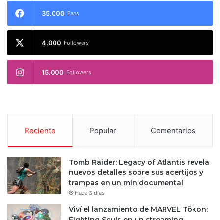
35.000
Fans
4.000
Followers
15.000
Followers
Reciente
Popular
Comentarios
Tomb Raider: Legacy of Atlantis revela
nuevos detalles sobre sus acertijos y
trampas en un minidocumental
Hace 3 días
Viví el lanzamiento de MARVEL Tōkon:
Fighting Souls en un streaming