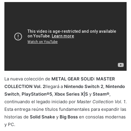
La nueva colección de
METAL GEAR SOLID: MASTER
COLLECTION Vol. 2
llegará a
Nintendo Switch 2
,
Nintendo
Switch
,
PlayStation®5
,
Xbox Series X|S
y
Steam®
,
continuando el legado iniciado por
Master Collection Vol. 1
.
Esta entrega reúne títulos fundamentales para expandir las
historias de
Solid Snake
y
Big Boss
en consolas modernas
y PC.