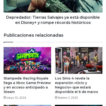
en
Disney+
y
rompe
Depredador: Tierras Salvajes ya está disponible
récords
en Disney+ y rompe récords históricos
históricos
Publicaciones relacionadas
Stampede: Racing Royale
Los Sims 4 revela la
llega a Xbox Game Preview
expansión «Ocio y
y en acceso anticipado a
Negocio» que estará
Steam
disponible el 6 de marzo
mayo 15, 2024
febrero 7, 2025