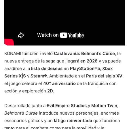
KONAMI también reveló
Castlevania: Belmont’s Curse
, la
nueva entrega de la saga que llegará
en 2026
y ya puede
añadirse a la
lista de deseos
en
PlayStation®5
,
Xbox
Series X|S
y
Steam®
. Ambientado en el
París del siglo XV
,
el juego celebra el
40° aniversario
de la franquicia con
acción y exploración
2D
.
Desarrollado junto a
Evil Empire Studios
y
Motion Twin
,
Belmont’s Curse
introduce nuevos personajes, enormes
escenarios góticos y un
látigo reinventado
que funciona
tanto para el combate como para la movilidad y la