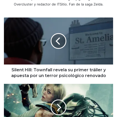
Overcluster y redactor de ITSitio. Fan de la saga Zelda.
Silent
Hill:
Townfall
revela
su
primer
tráiler
y
apuesta
por
Silent Hill: Townfall revela su primer tráiler y
un
apuesta por un terror psicológico renovado
terror
psicológico
Depredador:
renovado
Tierras
Salvajes
ya
está
disponible