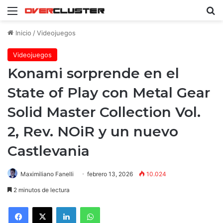
Menú
B
Inicio
/
Videojuegos
Videojuegos
Konami sorprende en el
State of Play con Metal Gear
Solid Master Collection Vol.
2, Rev. NOiR y un nuevo
Castlevania
Maximiliano Fanelli
febrero 13, 2026
10.024
2 minutos de lectura
Facebook
X
LinkedIn
WhatsApp