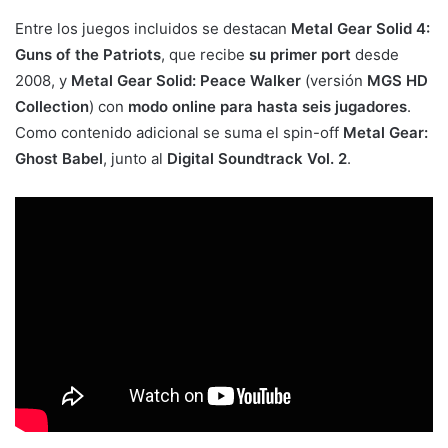
Entre los juegos incluidos se destacan
Metal Gear Solid 4:
Guns of the Patriots
, que recibe
su primer port
desde
2008, y
Metal Gear Solid: Peace Walker
(versión
MGS HD
Collection
) con
modo online para hasta seis jugadores
.
Como contenido adicional se suma el spin-off
Metal Gear:
Ghost Babel
, junto al
Digital Soundtrack Vol. 2
.