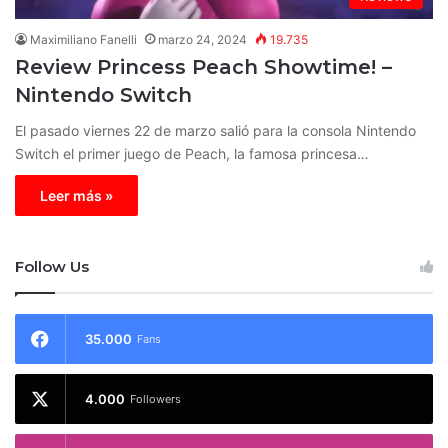
Maximiliano Fanelli
marzo 24, 2024
19.735
Review Princess Peach Showtime! –
Nintendo Switch
El pasado viernes 22 de marzo salió para la consola Nintendo
Switch el primer juego de Peach, la famosa princesa…
Leer más »
Follow Us
35.000
Fans
4.000
Followers