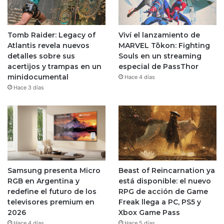
Tomb Raider: Legacy of
Viví el lanzamiento de
Atlantis revela nuevos
MARVEL Tōkon: Fighting
detalles sobre sus
Souls en un streaming
acertijos y trampas en un
especial de PassThor
minidocumental
Hace 4 días
Hace 3 días
Samsung presenta Micro
Beast of Reincarnation ya
RGB en Argentina y
está disponible: el nuevo
redefine el futuro de los
RPG de acción de Game
televisores premium en
Freak llega a PC, PS5 y
2026
Xbox Game Pass
Hace 4 días
Hace 5 días