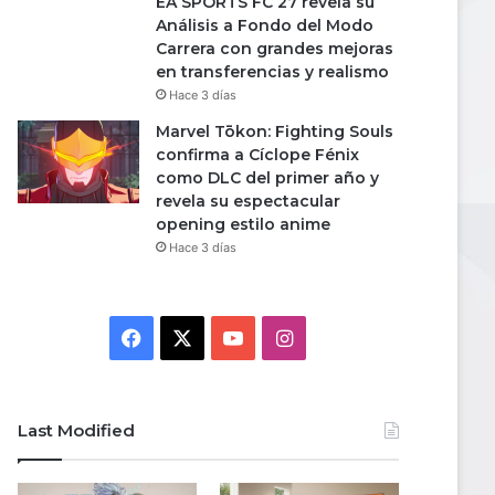
EA SPORTS FC 27 revela su
Análisis a Fondo del Modo
Carrera con grandes mejoras
en transferencias y realismo
Hace 3 días
Marvel Tōkon: Fighting Souls
confirma a Cíclope Fénix
como DLC del primer año y
revela su espectacular
opening estilo anime
Hace 3 días
Facebook
X
YouTube
Instagram
Last Modified