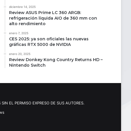
diciembre 14, 2025
Review ASUS Prime LC 360 ARGB:
refrigeración líquida AIO de 360 mm con
alto rendimiento
enero 7, 2025
CES 2025: ya son oficiales las nuevas
gráficas RTX 5000 de NVIDIA
enero 20, 2025
Review Donkey Kong Country Returns HD –
Nintendo Switch
 SIN EL PERMISO EXPRESO DE SUS AUTORES.
ews