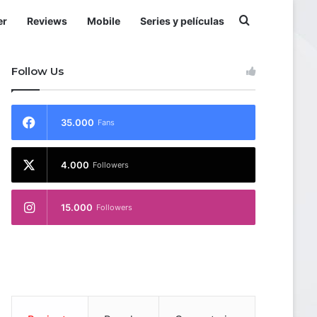
Buscar por
er
Reviews
Mobile
Series y películas
Follow Us
35.000
Fans
4.000
Followers
15.000
Followers