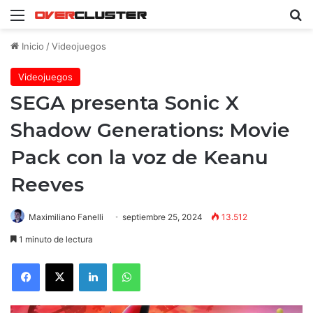
Menú
B
Inicio
/
Videojuegos
Videojuegos
SEGA presenta Sonic X
Shadow Generations: Movie
Pack con la voz de Keanu
Reeves
Maximiliano Fanelli
septiembre 25, 2024
13.512
1 minuto de lectura
Facebook
X
LinkedIn
WhatsApp