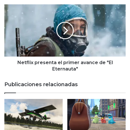
Netflix
presenta
el
primer
avance
de
"El
Eternauta"
Netflix presenta el primer avance de "El
Eternauta"
Publicaciones relacionadas