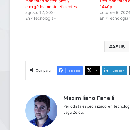
monitores sostenibles y
tres monitores
energéticamente eficientes
1440p
agosto 12, 2024
octubre 9, 202
En «Tecnología»
En «Tecnología
ASUS
Compartir
Facebook
X
LinkedIn
Maximiliano Fanelli
Periodista especializado en tecnologí
saga Zelda.