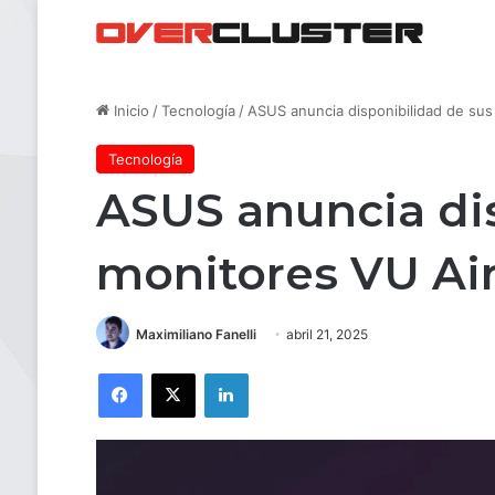
Inicio
/
Tecnología
/
ASUS anuncia disponibilidad de sus
Tecnología
ASUS anuncia dis
monitores VU Air
Maximiliano Fanelli
abril 21, 2025
Facebook
X
LinkedIn