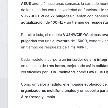
ASUS
anunció hace unas semanas la serie de mon
de los usuarios con una variedad de funciones
inn
VU279HFI-W
de
27 pulgadas
cuentan con panele
actualización
de
100 Hz
y un
tiempo de respuesta
Por otro lado, el modelo
VU34WCIP-W
, el más
av
pulgadas
con una
curvatura
de
1500R
, conectivi
un tiempo de respuesta de
1 ms MPRT
.
Cada modelo incorpora un
ionizador de aire integ
en un lapso de
tres horas
, mejorando así la
calidad
certificadas por
TÜV Rheinland
, como
Low Blue Li
Como un
valor añadido
, el
empaque ecológico
de 
organizadores multifuncionales
y un
soporte para
Aire fresco y limpio