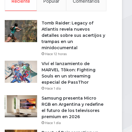
Reciente
Popular
Comentarios
Tomb Raider: Legacy of
Atlantis revela nuevos
detalles sobre sus acertijos y
trampas en un
minidocumental
Hace 12 horas
Viví el lanzamiento de
MARVEL Tōkon: Fighting
Souls en un streaming
especial de PassThor
Hace 1 día
Samsung presenta Micro
RGB en Argentina y redefine
el futuro de los televisores
premium en 2026
Hace 1 día