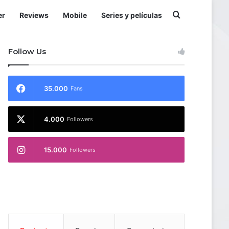
Buscar por
er
Reviews
Mobile
Series y películas
Follow Us
35.000
Fans
4.000
Followers
15.000
Followers