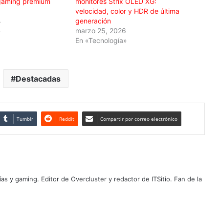
 gaming premium
monitores Strix OLED XG:
velocidad, color y HDR de última
4
generación
»
marzo 25, 2026
En «Tecnología»
Destacadas
Tumblr
Reddit
Compartir por correo electrónico
as y gaming. Editor de Overcluster y redactor de ITSitio. Fan de la