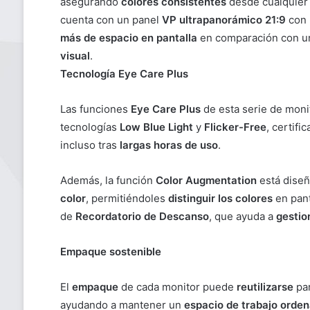
asegurando
colores consistentes
desde cualquier 
cuenta con un panel
VP ultrapanorámico 21:9
con 
más de espacio en pantalla
en comparación con un
visual
.
Tecnología Eye Care Plus
Las funciones
Eye Care Plus
de esta serie de moni
tecnologías
Low Blue Light
y
Flicker-Free
, certifi
incluso tras
largas horas de uso
.
Además, la función
Color Augmentation
está diseñ
color
, permitiéndoles
distinguir los colores
en pant
de
Recordatorio de Descanso
, que ayuda a
gestion
Empaque sostenible
El
empaque
de cada monitor puede
reutilizarse
par
ayudando a mantener un
espacio de trabajo orde