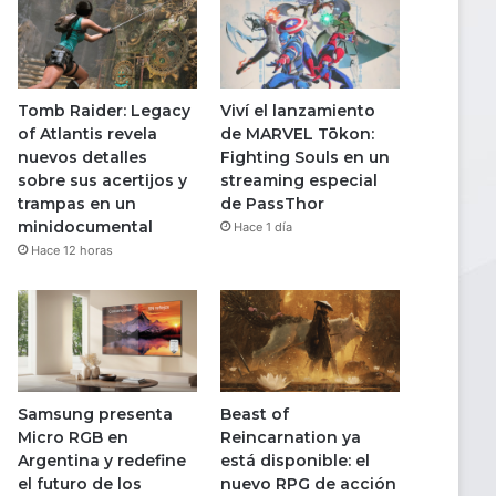
Tomb Raider: Legacy
Viví el lanzamiento
of Atlantis revela
de MARVEL Tōkon:
nuevos detalles
Fighting Souls en un
sobre sus acertijos y
streaming especial
trampas en un
de PassThor
minidocumental
Hace 1 día
Hace 12 horas
Samsung presenta
Beast of
Micro RGB en
Reincarnation ya
Argentina y redefine
está disponible: el
el futuro de los
nuevo RPG de acción