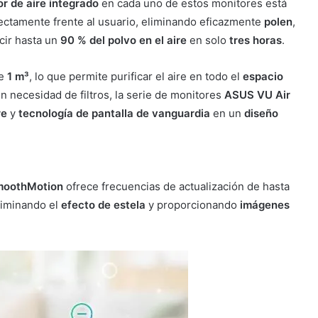
or de aire integrado
en cada uno de estos monitores está
ectamente frente al usuario, eliminando eficazmente
polen
,
cir hasta un
90 % del polvo en el aire
en solo
tres horas
.
e
1 m³
, lo que permite purificar el aire en todo el
espacio
in necesidad de filtros, la serie de monitores
ASUS VU Air
re
y
tecnología de pantalla de vanguardia
en un
diseño
oothMotion
ofrece frecuencias de actualización de hasta
eliminando el
efecto de estela
y proporcionando
imágenes