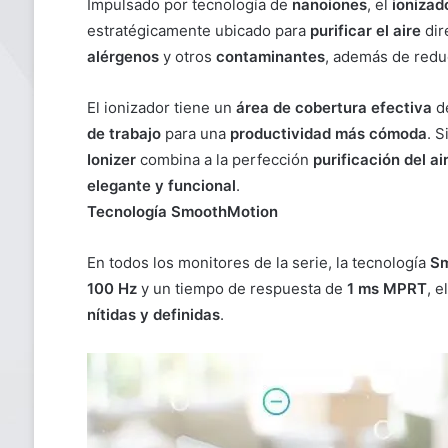
Impulsado por tecnología de
nanoiones
, el
ionizad
estratégicamente ubicado para
purificar el aire
dir
alérgenos
y otros
contaminantes
, además de redu
El ionizador tiene un
área de cobertura efectiva
d
de trabajo
para una
productividad más cómoda
. S
Ionizer
combina a la perfección
purificación del ai
elegante y funcional
.
Tecnología SmoothMotion
En todos los monitores de la serie, la tecnología
Sm
100 Hz
y un tiempo de respuesta de
1 ms MPRT
, 
nítidas y definidas
.