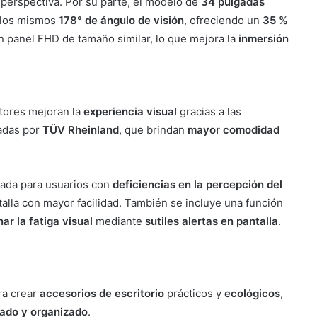
perspectiva. Por su parte, el modelo de
34 pulgadas
los mismos
178° de ángulo de visión
, ofreciendo un
35 %
 panel FHD de tamaño similar, lo que mejora la
inmersión
tores mejoran la
experiencia visual
gracias a las
cadas por
TÜV Rheinland
, que brindan
mayor comodidad
ada para usuarios con
deficiencias en la percepción del
alla con mayor facilidad. También se incluye una función
ar la fatiga visual
mediante
sutiles alertas en pantalla
.
a crear
accesorios de escritorio
prácticos y
ecológicos
,
nado y organizado
.