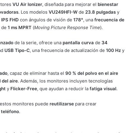
itores
VU Air Ionizer
, diseñada para mejorar el
bienestar
ovadoras
. Los modelos
VU249HFI-W
de
23.8 pulgadas
y
s
IPS FHD
con ángulos de visión de
178°
, una
frecuencia de
de
1 ms MPRT
(
Moving Picture Response Time
).
anzado
de la serie, ofrece una
pantalla curva
de
34
dad
USB Tipo-C
, una frecuencia de actualización de
100 Hz
y
rado
, capaz de eliminar hasta el
90 % del polvo en el aire
 del aire
. Además, los monitores incluyen tecnologías
ght
y
Flicker-Free
, que ayudan a reducir la
fatiga visual
.
estos monitores puede
reutilizarse
para crear
 teléfono
.