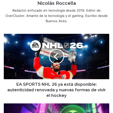
Nicolás Roccella
Redactor enfocado en tecnología desde 2019. Editor de
OverCluster. Amante de la tecnología y el gaming. Escribo desde
Buenos Aires.
EA
SPORTS
NHL
26
ya
está
disponible:
autenticidad
renovada
y
EA SPORTS NHL 26 ya está disponible:
nuevas
autenticidad renovada y nuevas formas de vivir
formas
el hockey
de
vivir
Xbox
el
regresa