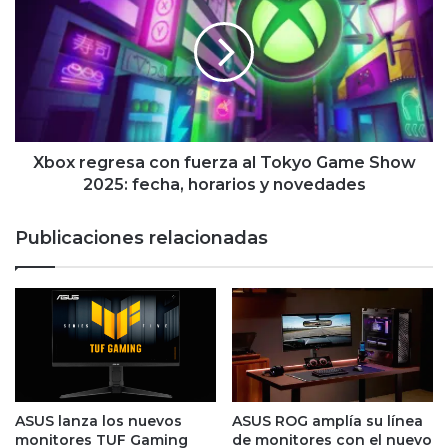
hockey
con
fuerza
al
Tokyo
Game
Show
2025:
fecha,
Xbox regresa con fuerza al Tokyo Game Show
horarios
2025: fecha, horarios y novedades
y
novedades
Publicaciones relacionadas
ASUS lanza los nuevos
ASUS ROG amplía su línea
monitores TUF Gaming
de monitores con el nuevo