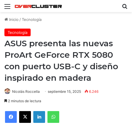
Menú
B
Inicio
/
Tecnología
Tecnología
ASUS presenta las nuevas
ProArt GeForce RTX 5080
con puerto USB-C y diseño
inspirado en madera
Nicolás Roccella
septiembre 15, 2025
6.246
2 minutos de lectura
Facebook
X
LinkedIn
WhatsApp