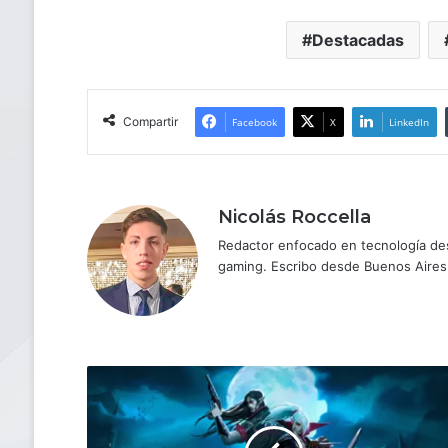
Destacadas
Compartir
Facebook
X
LinkedIn
Nicolás Roccella
Redactor enfocado en tecnología des
gaming. Escribo desde Buenos Aires
V
Rising
llegará
a