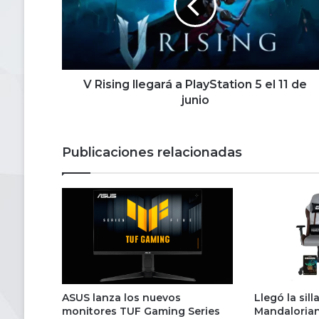
PlayStation
5
el
11
de
junio
V Rising llegará a PlayStation 5 el 11 de
junio
Publicaciones relacionadas
ASUS lanza los nuevos
Llegó la sil
monitores TUF Gaming Series
Mandalorian