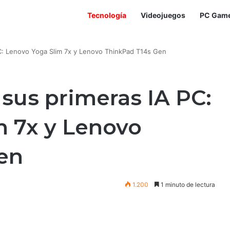
Tecnología
Videojuegos
PC Gam
C: Lenovo Yoga Slim 7x y Lenovo ThinkPad T14s Gen
sus primeras IA PC:
m 7x y Lenovo
en
1.200
1 minuto de lectura