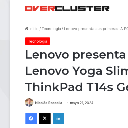
Inicio
/
Tecnología
/
Lenovo presenta sus primeras IA P
Tecnología
Lenovo presenta 
Lenovo Yoga Sli
ThinkPad T14s G
Nicolás Roccella
mayo 21, 2024
Facebook
X
LinkedIn