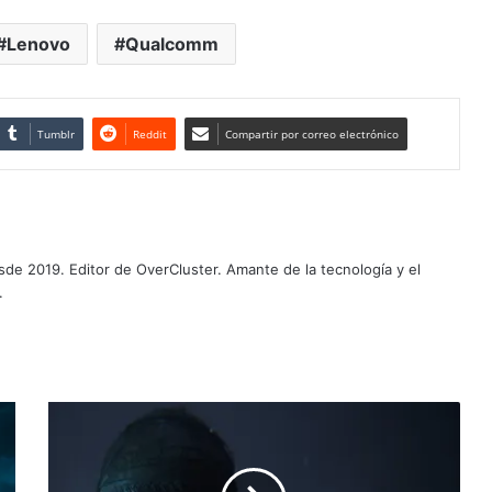
Lenovo
Qualcomm
Tumblr
Reddit
Compartir por correo electrónico
de 2019. Editor de OverCluster. Amante de la tecnología y el
.
Review
Senua’s
Saga:
Hellblade