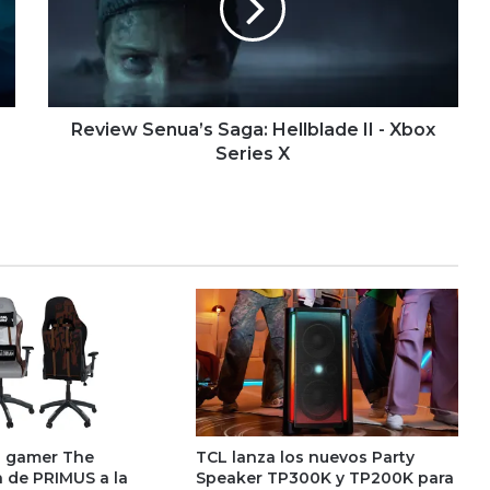
II
-
Xbox
Series
X
Review Senua’s Saga: Hellblade II - Xbox
Series X
la gamer The
TCL lanza los nuevos Party
 de PRIMUS a la
Speaker TP300K y TP200K para