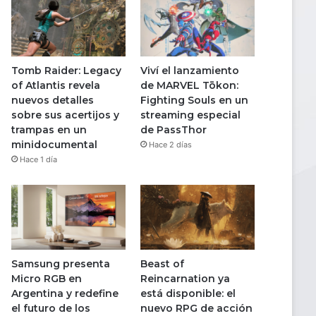
Tomb Raider: Legacy
Viví el lanzamiento
of Atlantis revela
de MARVEL Tōkon:
nuevos detalles
Fighting Souls en un
sobre sus acertijos y
streaming especial
trampas en un
de PassThor
minidocumental
Hace 2 días
Hace 1 día
Samsung presenta
Beast of
Micro RGB en
Reincarnation ya
Argentina y redefine
está disponible: el
el futuro de los
nuevo RPG de acción