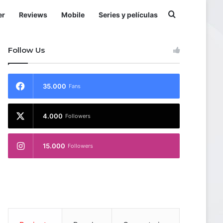
Buscar por
er
Reviews
Mobile
Series y películas
Follow Us
35.000
Fans
4.000
Followers
15.000
Followers