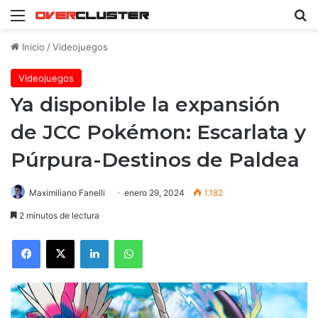
Menú
B
Inicio
/
Videojuegos
Videojuegos
Ya disponible la expansión
de JCC Pokémon: Escarlata y
Púrpura-Destinos de Paldea
Maximiliano Fanelli
enero 29, 2024
1.182
2 minutos de lectura
Facebook
X
LinkedIn
WhatsApp