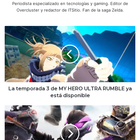
Periodista especializado en tecnologías y gaming. Editor de
Overcluster y redactor de ITSitio. Fan de la saga Zelda.
La
temporada
3
de
MY
HERO
ULTRA
RUMBLE
ya
está
La temporada 3 de MY HERO ULTRA RUMBLE ya
disponible
está disponible
PUBG
Mobile
anuncia
renovación
total