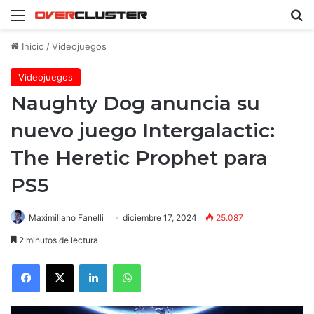
Menú
B
Inicio
/
Videojuegos
Videojuegos
Naughty Dog anuncia su
nuevo juego Intergalactic:
The Heretic Prophet para
PS5
Maximiliano Fanelli
diciembre 17, 2024
25.087
2 minutos de lectura
Facebook
X
LinkedIn
WhatsApp