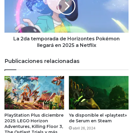
de
Horizontes
Pokémon
llegará
en
2025
a
La 2da temporada de Horizontes Pokémon
Netflix
llegará en 2025 a Netflix
Publicaciones relacionadas
PlayStation Plus diciembre
Ya disponible el «playtest»
2025: LEGO Horizon
de Serum en Steam
Adventures, Killing Floor 3,
abril 26, 2024
The Outlast Trials y más