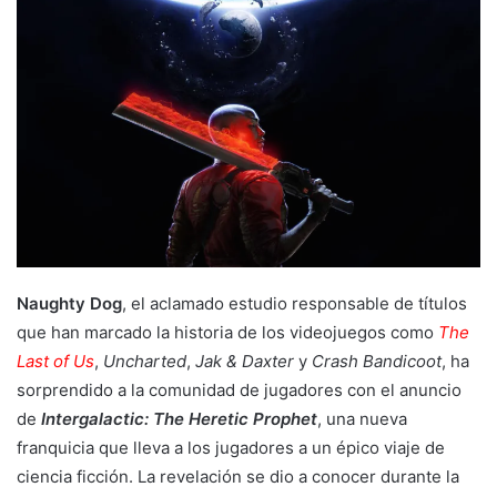
Naughty Dog
, el aclamado estudio responsable de títulos
que han marcado la historia de los videojuegos como
The
Last of Us
,
Uncharted
,
Jak & Daxter
y
Crash Bandicoot
, ha
sorprendido a la comunidad de jugadores con el anuncio
de
Intergalactic: The Heretic Prophet
, una nueva
franquicia que lleva a los jugadores a un épico viaje de
ciencia ficción. La revelación se dio a conocer durante la