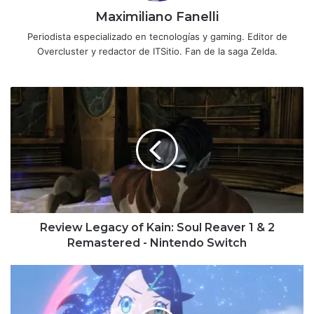
Maximiliano Fanelli
Periodista especializado en tecnologías y gaming. Editor de
Overcluster y redactor de ITSitio. Fan de la saga Zelda.
Review
Legacy
of
Kain:
Soul
Reaver
1
&
2
Remastered
Review Legacy of Kain: Soul Reaver 1 & 2
-
Remastered - Nintendo Switch
Nintendo
Switch
La
2da
temporada